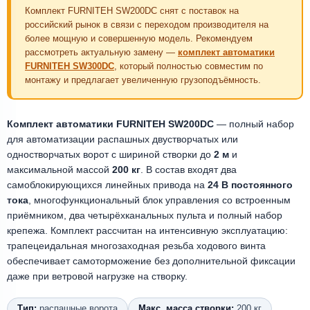
Комплект FURNITEH SW200DC снят с поставок на
российский рынок в связи с переходом производителя на
более мощную и совершенную модель. Рекомендуем
рассмотреть актуальную замену —
комплект автоматики
FURNITEH SW300DC
, который полностью совместим по
монтажу и предлагает увеличенную грузоподъёмность.
Комплект автоматики FURNITEH SW200DC
— полный набор
для автоматизации распашных двустворчатых или
одностворчатых ворот с шириной створки до
2 м
и
максимальной массой
200 кг
. В состав входят два
самоблокирующихся линейных привода на
24 В постоянного
тока
, многофункциональный блок управления со встроенным
приёмником, два четырёхканальных пульта и полный набор
крепежа. Комплект рассчитан на интенсивную эксплуатацию:
трапецеидальная многозаходная резьба ходового винта
обеспечивает самоторможение без дополнительной фиксации
даже при ветровой нагрузке на створку.
Тип:
распашные ворота
Макс. масса створки:
200 кг