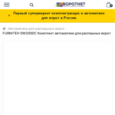
Toggle
0
navigation
Первый супермаркет комплектующих и автоматики
для ворот в России
›
Автоматика для распашных ворот
›
FURNITEH SW200DC Комплект автоматики для распашных ворот