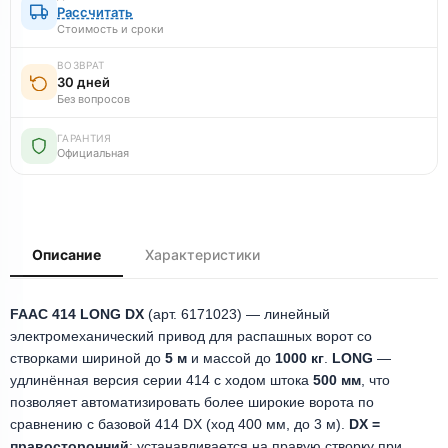
Рассчитать
Стоимость и сроки
ВОЗВРАТ
30 дней
Без вопросов
ГАРАНТИЯ
Официальная
Описание
Характеристики
FAAC 414 LONG DX
(арт. 6171023) — линейный
электромеханический привод для распашных ворот со
створками шириной до
5 м
и массой до
1000 кг
.
LONG
—
удлинённая версия серии 414 с ходом штока
500 мм
, что
позволяет автоматизировать более широкие ворота по
сравнению с базовой 414 DX (ход 400 мм, до 3 м).
DX =
правосторонний
: устанавливается на правую створку при