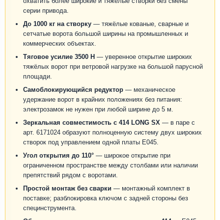
охватить более широкие и тяжёлые створки без смены
серии привода.
До 1000 кг на створку
— тяжёлые кованые, сварные и
сетчатые ворота большой ширины на промышленных и
коммерческих объектах.
Тяговое усилие 3500 Н
— уверенное открытие широких
тяжёлых ворот при ветровой нагрузке на большой парусной
площади.
Самоблокирующийся редуктор
— механическое
удержание ворот в крайних положениях без питания:
электрозамок не нужен при любой ширине до 5 м.
Зеркальная совместимость с 414 LONG SX
— в паре с
арт. 6171024 образуют полноценную систему двух широких
створок под управлением одной платы E045.
Угол открытия до 110°
— широкое открытие при
ограниченном пространстве между столбами или наличии
препятствий рядом с воротами.
Простой монтаж без сварки
— монтажный комплект в
поставке; разблокировка ключом с задней стороны без
специнструмента.