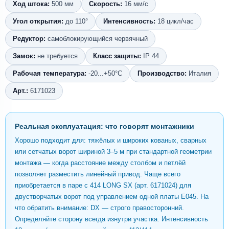
Ход штока:
500 мм
Скорость:
16 мм/с
Угол открытия:
до 110°
Интенсивность:
18 цикл/час
Редуктор:
самоблокирующийся червячный
Замок:
не требуется
Класс защиты:
IP 44
Рабочая температура:
-20...+50°C
Производство:
Италия
Арт.:
6171023
Реальная эксплуатация: что говорят монтажники
Хорошо подходит для: тяжёлых и широких кованых, сварных
или сетчатых ворот шириной 3–5 м при стандартной геометрии
монтажа — когда расстояние между столбом и петлёй
позволяет разместить линейный привод. Чаще всего
приобретается в паре с 414 LONG SX (арт. 6171024) для
двустворчатых ворот под управлением одной платы E045. На
что обратить внимание: DX — строго правосторонний.
Определяйте сторону всегда изнутри участка. Интенсивность