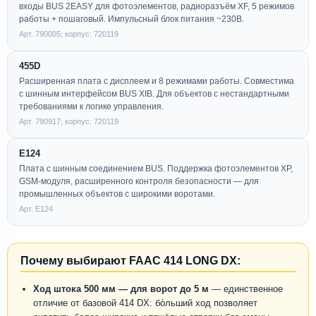
входы BUS 2EASY для фотоэлементов, радиоразъём XF, 5 режимов
работы + пошаговый. Импульсный блок питания ~230В.
Арт. 790005; корпус: 720119
455D
Расширенная плата с дисплеем и 8 режимами работы. Совместима
с шинным интерфейсом BUS XIB. Для объектов с нестандартными
требованиями к логике управления.
Арт. 790917; корпус: 720119
E124
Плата с шинным соединением BUS. Поддержка фотоэлементов XP,
GSM-модуля, расширенного контроля безопасности — для
промышленных объектов с широкими воротами.
Арт. E124
Почему выбирают FAAC 414 LONG DX:
Ход штока 500 мм — для ворот до 5 м
— единственное
отличие от базовой 414 DX: бо́льший ход позволяет