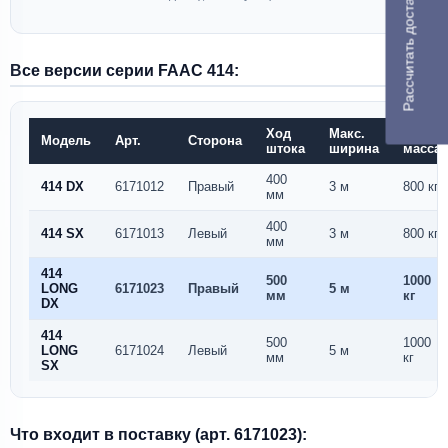
Рассчитать доставку
Все версии серии FAAC 414:
Ход
Макс.
Макс.
Модель
Арт.
Сторона
штока
ширина
масса
400
414 DX
6171012
Правый
3 м
800 кг
мм
400
414 SX
6171013
Левый
3 м
800 кг
мм
414
500
1000
LONG
6171023
Правый
5 м
мм
кг
DX
414
500
1000
LONG
6171024
Левый
5 м
мм
кг
SX
Что входит в поставку (арт. 6171023):