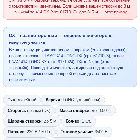
5 м (vs 3 м у базовой версии). Тяговое усилие и все остальные
характеристики идентичны. Если ширина вашей створки до 3 м
— выбирайте 414 DX (арт. 6171012), для 3–5 м — этот привод.
DX = правосторонний — определение стороны
изнутри участка
Встаньте внутри участка лицом к воротам (со стороны дома):
правая створка — FAAC 414 LONG DX (арт. 6171023), левая —
FAAC 414 LONG SX (арт. 6171024). DX = Destro (итал.
«правый»). Привод физически адаптирован под конкретную
сторону — применение неверной версии делает монтаж
невозможным.
Тип:
линейный
Версия:
LONG (удлинённая)
Сторона:
правый (DX)
Масса створки:
до 1000 кг
Ширина створки:
до 5 м
Кол-во:
1 шт.
Питание:
230 В / 50 Гц
Тяговое усилие:
3500 Н