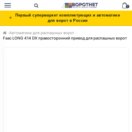
Toggle
0
navigation
Первый супермаркет комплектующих и автоматики
для ворот в России
›
Автоматика для распашных ворот
›
Faac LONG 414 DX правосторонний привод для распашных ворот