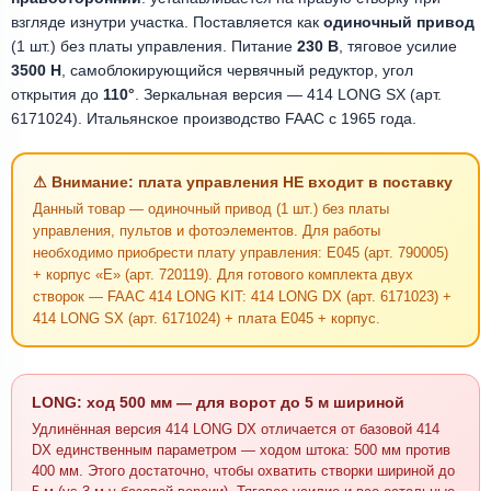
взгляде изнутри участка. Поставляется как
одиночный привод
(1 шт.) без платы управления. Питание
230 В
, тяговое усилие
3500 Н
, самоблокирующийся червячный редуктор, угол
открытия до
110°
. Зеркальная версия — 414 LONG SX (арт.
6171024). Итальянское производство FAAC с 1965 года.
⚠ Внимание: плата управления НЕ входит в поставку
Данный товар — одиночный привод (1 шт.) без платы
управления, пультов и фотоэлементов. Для работы
необходимо приобрести плату управления: E045 (арт. 790005)
+ корпус «Е» (арт. 720119). Для готового комплекта двух
створок — FAAC 414 LONG KIT: 414 LONG DX (арт. 6171023) +
414 LONG SX (арт. 6171024) + плата E045 + корпус.
LONG: ход 500 мм — для ворот до 5 м шириной
Удлинённая версия 414 LONG DX отличается от базовой 414
DX единственным параметром — ходом штока: 500 мм против
400 мм. Этого достаточно, чтобы охватить створки шириной до