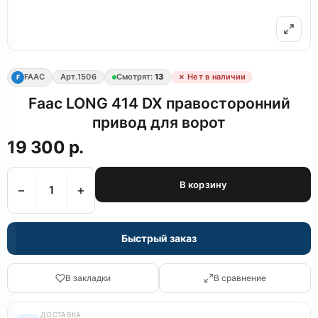
FAAC
Арт.
1506
Смотрят:
13
✗ Нет в наличии
F
Faac LONG 414 DX правосторонний
привод для ворот
19 300 р.
В корзину
−
+
Быстрый заказ
В закладки
В сравнение
ДОСТАВКА