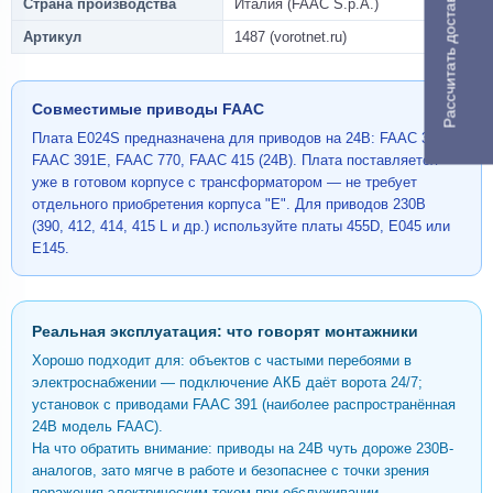
Рассчитать доставку
Страна производства
Италия (FAAC S.p.A.)
Артикул
1487 (vorotnet.ru)
Совместимые приводы FAAC
Плата E024S предназначена для приводов на 24В: FAAC 391,
FAAC 391E, FAAC 770, FAAC 415 (24В). Плата поставляется
уже в готовом корпусе с трансформатором — не требует
отдельного приобретения корпуса "Е". Для приводов 230В
(390, 412, 414, 415 L и др.) используйте платы 455D, E045 или
E145.
Реальная эксплуатация: что говорят монтажники
Хорошо подходит для: объектов с частыми перебоями в
электроснабжении — подключение АКБ даёт ворота 24/7;
установок с приводами FAAC 391 (наиболее распространённая
24В модель FAAC).
На что обратить внимание: приводы на 24В чуть дороже 230В-
аналогов, зато мягче в работе и безопаснее с точки зрения
поражения электрическим током при обслуживании.