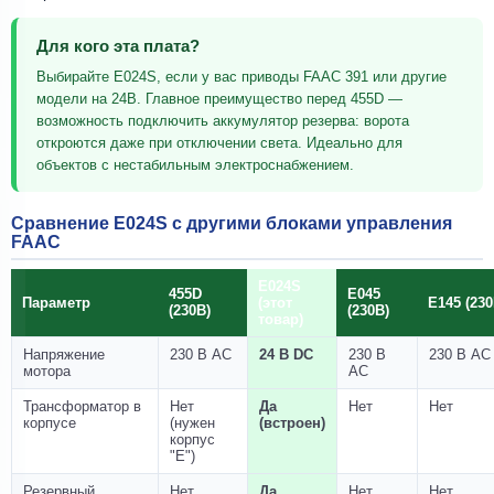
Для кого эта плата?
Выбирайте E024S, если у вас приводы FAAC 391 или другие
модели на 24В. Главное преимущество перед 455D —
возможность подключить аккумулятор резерва: ворота
откроются даже при отключении света. Идеально для
объектов с нестабильным электроснабжением.
Сравнение E024S с другими блоками управления
FAAC
E024S
455D
E045
Параметр
(этот
E145 (230
(230В)
(230В)
товар)
Напряжение
230 В AC
24 В DC
230 В
230 В AC
мотора
AC
Трансформатор в
Нет
Да
Нет
Нет
корпусе
(нужен
(встроен)
корпус
"Е")
Резервный
Нет
Да
Нет
Нет