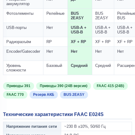
аккумулятор
Фотоэлементы
Релейные
BUS
BUS
Релейные
2EASY
2EASY
BUS
USB-порты
Нет
USB-A +
USB-A +
USB-A +
USB-B
USB-B
USB-B
Радиоразъём
RP
XF + RP
XF + RP
XF + RP
Encoder/Gatecoder
Нет
Нет
Нет
Нет
Уровень
Базовый
Средний
Средний
Расшире
сложности
Приводы 391
Приводы 390 (24В версия)
FAAC 415 (24В)
FAAC 770
Резерв АКБ
BUS 2EASY
Технические характеристики FAAC E024S
Напряжение питания сети
~230 В ±10%, 50/60 Гц