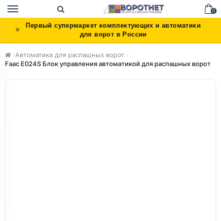
Toggle
0
navigation
Первый супермаркет комплектующих и автоматики
для ворот в России
›
Автоматика для распашных ворот
›
Faac E024S Блок управления автоматикой для распашных ворот