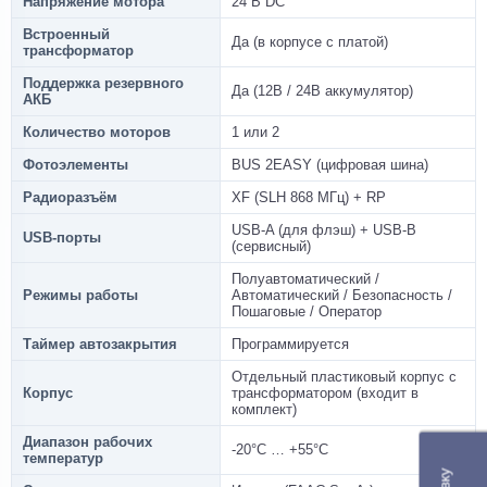
Напряжение мотора
24 В DC
Встроенный
Да (в корпусе с платой)
трансформатор
Поддержка резервного
Да (12В / 24В аккумулятор)
АКБ
Количество моторов
1 или 2
Фотоэлементы
BUS 2EASY (цифровая шина)
Радиоразъём
XF (SLH 868 МГц) + RP
USB-A (для флэш) + USB-B
USB-порты
(сервисный)
Полуавтоматический /
Режимы работы
Автоматический / Безопасность /
Пошаговые / Оператор
Таймер автозакрытия
Программируется
Отдельный пластиковый корпус с
Корпус
трансформатором (входит в
комплект)
Диапазон рабочих
-20°C … +55°C
температур