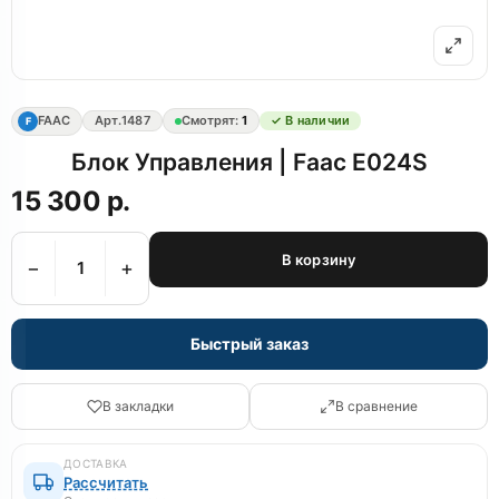
FAAC
Арт.
1487
Смотрят:
1
✓ В наличии
F
Блок Управления | Faac E024S
15 300 р.
В корзину
−
+
Быстрый заказ
В закладки
В сравнение
ДОСТАВКА
Рассчитать