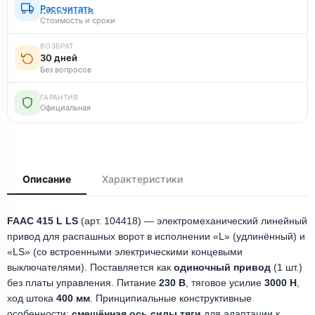
Рассчитать
Стоимость и сроки
ВОЗВРАТ
30 дней
Без вопросов
ГАРАНТИЯ
Официальная
Описание
Характеристики
FAAC 415 L LS
(арт. 104418) — электромеханический линейный
привод для распашных ворот в исполнении «L» (удлинённый) и
«LS» (со встроенными электрическими концевыми
выключателями). Поставляется как
одиночный привод
(1 шт.)
без платы управления. Питание
230 В
, тяговое усилие
3000 Н
,
ход штока
400 мм
. Принципиальные конструктивные
особенности:
смещённая ось силы тяги
для адаптации к