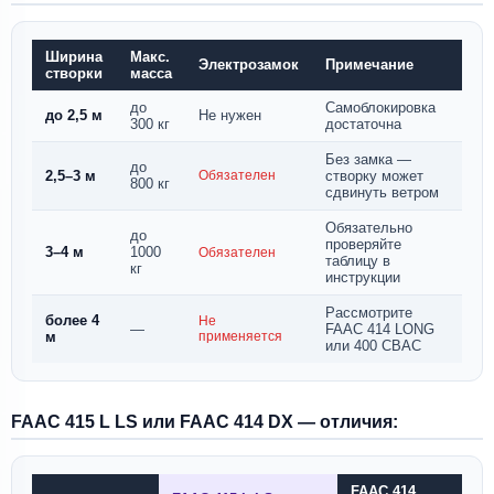
Ширина
Макс.
Электрозамок
Примечание
створки
масса
до
Самоблокировка
до 2,5 м
Не нужен
300 кг
достаточна
Без замка —
до
2,5–3 м
Обязателен
створку может
800 кг
сдвинуть ветром
Обязательно
до
проверяйте
3–4 м
1000
Обязателен
таблицу в
кг
инструкции
Рассмотрите
более 4
Не
—
FAAC 414 LONG
м
применяется
или 400 CBAC
FAAC 415 L LS или FAAC 414 DX — отличия:
FAAC 414