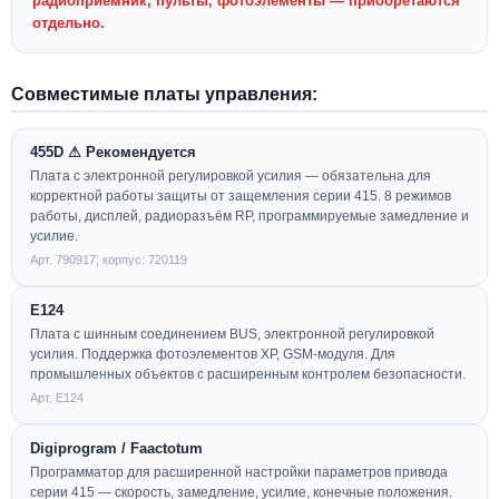
радиоприёмник, пульты, фотоэлементы — приобретаются
отдельно.
Совместимые платы управления:
455D ⚠ Рекомендуется
Плата с электронной регулировкой усилия — обязательна для
корректной работы защиты от защемления серии 415. 8 режимов
работы, дисплей, радиоразъём RP, программируемые замедление и
усилие.
Арт. 790917; корпус: 720119
E124
Плата с шинным соединением BUS, электронной регулировкой
усилия. Поддержка фотоэлементов XP, GSM-модуля. Для
промышленных объектов с расширенным контролем безопасности.
Арт. E124
Digiprogram / Faactotum
Программатор для расширенной настройки параметров привода
серии 415 — скорость, замедление, усилие, конечные положения.