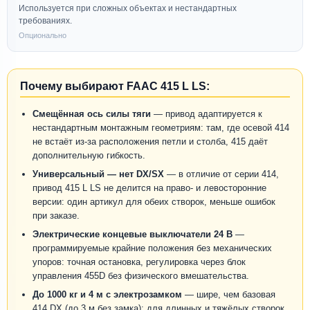
Используется при сложных объектах и нестандартных
требованиях.
Опционально
Почему выбирают FAAC 415 L LS:
Смещённая ось силы тяги
— привод адаптируется к
нестандартным монтажным геометриям: там, где осевой 414
не встаёт из-за расположения петли и столба, 415 даёт
дополнительную гибкость.
Универсальный — нет DX/SX
— в отличие от серии 414,
привод 415 L LS не делится на право- и левосторонние
версии: один артикул для обеих створок, меньше ошибок
при заказе.
Электрические концевые выключатели 24 В
—
программируемые крайние положения без механических
упоров: точная остановка, регулировка через блок
управления 455D без физического вмешательства.
До 1000 кг и 4 м с электрозамком
— шире, чем базовая
414 DX (до 3 м без замка): для длинных и тяжёлых створок