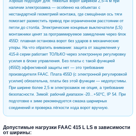
Хорошо подходит для: тяжёлых ворот шириной 2,5–4 м при
наличии электрозамка — особенно на объектах с
нестандартной геометрией монтажа, где смещённая ось тяги
помогает разместить привод при ограниченном расстоянии от
петли до столба. Электрические концевые выключатели (LS)
монтажники ценят за программируемое замедление через блок
455D: плавная остановка ворот без ударов в механические
упоры. На что обратить внимание: защита от защемления у
415-й серии работает ТОЛЬКО через электронную регулировку
усилия в блоке управления. Без платы с такой функцией
(455D) эффективной защиты нет — это требование
производителя FAAC. Плата 455D (с электронной регулировкой
усилия) обязательна, платы без этой функции — недопустимы.
При ширине более 2,5 м электрозамок не опция, а требование
безопасности. Зимой: рабочий диапазон -20...+50°C, IP 54. При
подготовке к зиме рекомендуется смазка шарнирных
соединений и проверка лёгкости хода ворот вручную.
Допустимые нагрузки FAAC 415 L LS в зависимости
от ширины: