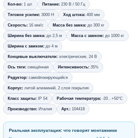
Кол-во:
1 шт.
Питание:
230 В / 50 Гц
Тяговое усилие:
3000 Н
Ход штока:
400 мм
Скорость:
16 мм/с
Масса без замка:
до 300 кг
Ширина без замка:
до 2,5 м
Масса с замком:
до 1000 кг
Ширина с замком:
до 4 м
Концевые выключатели:
электрические, 24 В
Ось тяги:
смещённая
Интенсивность:
35%
Редуктор:
самоблокирующийся
Корпус:
литой алюминий, 2 слоя покрытия
Класс защиты:
IP 54
Рабочая температура:
-20...+50°C
Производство:
Италия
Арт.:
104418
Реальная эксплуатация: что говорят монтажники