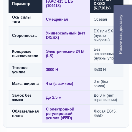
FAAC 415 L LS
Параметр
DX/SX
(104418)
(617101x)
Рассчитать доставку
Ось силы
Смещённая
Осевая
тяги
DX или SX
Универсальный (нет
Сторонность
(нужно
DX/SX)
выбрать)
Без
Концевые
Электрические 24 В
встроенных
выключатели
(LS)
(нужны упоры)
Тяговое
3000 Н
3500 Н
усилие
3 м (без
Макс. ширина
4 м (с замком)
замка)
Замок без
До 3 м (нет
До 2,5 м
замка
ограничения)
С электронной
Обязательная
Любая E045,
регулировкой
плата
455D
усилия (455D)