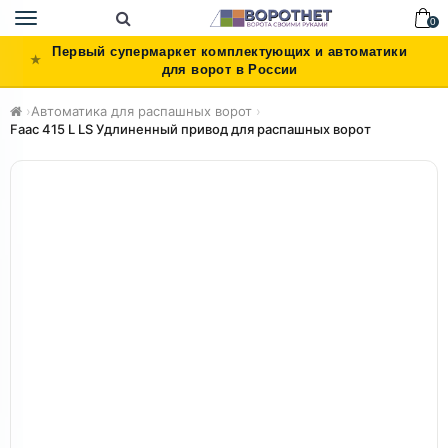
Toggle
0
navigation
Первый супермаркет комплектующих и автоматики
для ворот в России
›
Автоматика для распашных ворот
›
Faac 415 L LS Удлиненный привод для распашных ворот