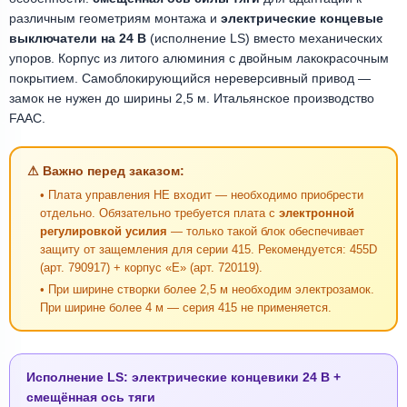
различным геометриям монтажа и
электрические концевые
выключатели на 24 В
(исполнение LS) вместо механических
упоров. Корпус из литого алюминия с двойным лакокрасочным
покрытием. Самоблокирующийся нереверсивный привод —
замок не нужен до ширины 2,5 м. Итальянское производство
FAAC.
⚠ Важно перед заказом:
• Плата управления НЕ входит — необходимо приобрести
отдельно. Обязательно требуется плата с
электронной
регулировкой усилия
— только такой блок обеспечивает
защиту от защемления для серии 415. Рекомендуется: 455D
(арт. 790917) + корпус «Е» (арт. 720119).
• При ширине створки более 2,5 м необходим электрозамок.
При ширине более 4 м — серия 415 не применяется.
Исполнение LS: электрические концевики 24 В +
смещённая ось тяги