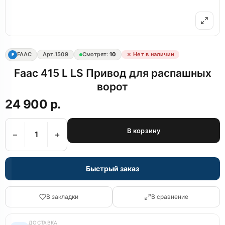
FAAC
Арт.
1509
Смотрят:
10
✗ Нет в наличии
F
Faac 415 L LS Привод для распашных
ворот
24 900 р.
В корзину
−
+
Быстрый заказ
В закладки
В сравнение
ДОСТАВКА