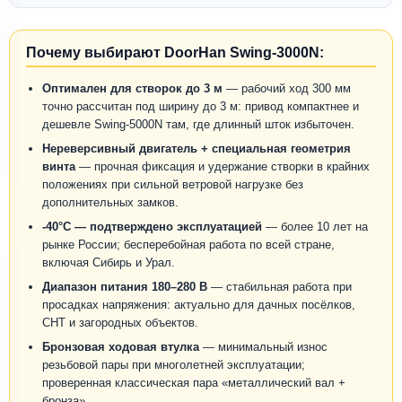
Почему выбирают DoorHan Swing-3000N:
Оптимален для створок до 3 м
— рабочий ход 300 мм
точно рассчитан под ширину до 3 м: привод компактнее и
дешевле Swing-5000N там, где длинный шток избыточен.
Нереверсивный двигатель + специальная геометрия
винта
— прочная фиксация и удержание створки в крайних
положениях при сильной ветровой нагрузке без
дополнительных замков.
-40°C — подтверждено эксплуатацией
— более 10 лет на
рынке России; бесперебойная работа по всей стране,
включая Сибирь и Урал.
Диапазон питания 180–280 В
— стабильная работа при
просадках напряжения: актуально для дачных посёлков,
СНТ и загородных объектов.
Бронзовая ходовая втулка
— минимальный износ
резьбовой пары при многолетней эксплуатации;
проверенная классическая пара «металлический вал +
бронза».