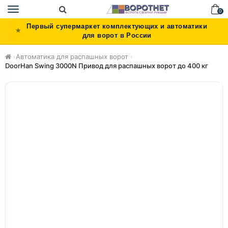
Toggle
0
navigation
Первый супермаркет комплектующих и автоматики
для ворот в России
›
Автоматика для распашных ворот
›
DoorHan Swing 3000N Привод для распашных ворот до 400 кг