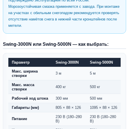
подтверждено эксплуатацией по всей России.
Морозоустойчивая смазка применяется с завода. При монтаже
на участках с обильным снегопадом рекомендуется проверять
отсутствие намётов снега в нижней части кронштейнов после
метели.
Swing-3000N или Swing-5000N — как выбрать:
Параметр
Swing-3000N
Swing-5000N
Макс. ширина
3 м
5 м
створки
Макс. масса
400 кг
500 кг
створки
Рабочий ход штока
300 мм
500 мм
Габариты (мм)
805 × 88 × 126
1095 × 88 × 126
230 В (180–280
230 В (180–280
Питание
В)
В)