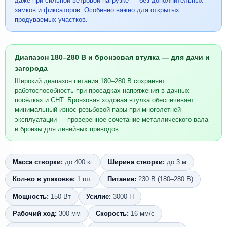
даже при сильной ветровой нагрузке — без дополнительных
замков и фиксаторов. Особенно важно для открытых
продуваемых участков.
Диапазон 180–280 В и бронзовая втулка — для дачи и
загорода
Широкий диапазон питания 180–280 В сохраняет
работоспособность при просадках напряжения в дачных
посёлках и СНТ. Бронзовая ходовая втулка обеспечивает
минимальный износ резьбовой пары при многолетней
эксплуатации — проверенное сочетание металлического вала
и бронзы для линейных приводов.
Масса створки:
до 400 кг
Ширина створки:
до 3 м
Кол-во в упаковке:
1 шт.
Питание:
230 В (180–280 В)
Мощность:
150 Вт
Усилие:
3000 Н
Рабочий ход:
300 мм
Скорость:
16 мм/с