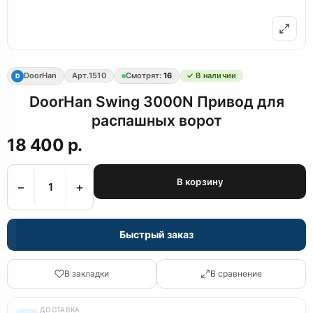
DoorHan
Арт.
1510
Смотрят:
16
✓ В наличии
D
DoorHan Swing 3000N Привод для
распашных ворот
18 400 р.
В корзину
−
+
Быстрый заказ
В закладки
В сравнение
ДОСТАВКА