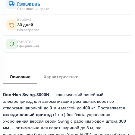
Рассчитать
Стоимость и сроки
ВОЗВРАТ
30 дней
Без вопросов
ГАРАНТИЯ
Официальная
Описание
Характеристики
DoorHan Swing-3000N
— классический линейный
электропривод для автоматизации распашных ворот со
створками шириной до
3 м
и массой до
400 кг
. Поставляется
как
одиночный привод
(1 шт.) без блока управления.
Укороченная версия серии Swing с рабочим ходом штока
300
мм
— оптимальна для ворот шириной до 3 м, где
использование более длинного Swing-5000N нецелесообразно.