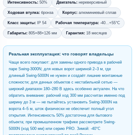
Интенсивность:
50%
Двигатель:
нереверсивный
Ходовая втулка:
бронза
Корпус:
алюминиевый сплав
Класс защиты:
IP 54
Рабочая температура:
-40...+55°C
Габариты:
805×88×126 мм
Гарантия:
18 месяцев
Реальная эксплуатация: что говорят владельцы
Чаще всего покупают: для замены одного привода в рабочей
паре Swing-3000N; для новых ворот шириной 2–3 м, где
длинный Swing-5000N не нужен и создаёт лишние монтажные
сложности; для дачных объектов с нестабильной сетью —
широкий диапазон 180–280 В здесь особенно актуален. На что
обратить внимание: рабочий ход 300 мм рассчитан именно под
ширину до 3 м — не пытайтесь установить Swing-3000N на
ворота 4–5 м, шток физически не обеспечит полный угол
открытия. Интенсивность 50% достаточна для бытового
объекта; при промышленном трафике рассмотрите Swing-
5000N (ход 500 мм) или серию PRO. Зимой: -40°C