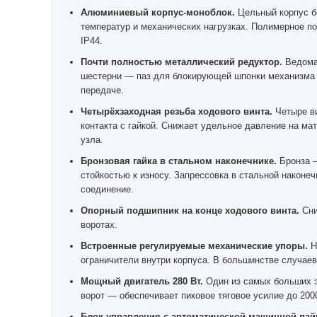
Алюминиевый корпус-моноблок.
Цельный корпус б
температур и механических нагрузках. Полимерное п
IP44.
Почти полностью металлический редуктор.
Ведомая
шестерни — паз для блокирующей шпонки механизма 
передаче.
Четырёхзаходная резьба ходового винта.
Четыре ви
контакта с гайкой. Снижает удельное давление на ма
узла.
Бронзовая гайка в стальном наконечнике.
Бронза —
стойкостью к износу. Запрессовка в стальной наконеч
соединение.
Опорный подшипник на конце ходового винта.
Сни
воротах.
Встроенные регулируемые механические упоры.
Н
ограничители внутри корпуса. В большинстве случаев
Мощный двигатель 280 Вт.
Один из самых больших э
ворот — обеспечивает пиковое тяговое усилие до 200
Блок управления с автоматической машинной пай