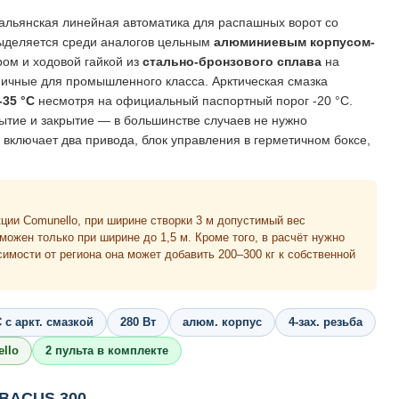
льянская линейная автоматика для распашных ворот со
выделяется среди аналогов цельным
алюминиевым корпусом-
ром и ходовой гайкой из
стально-бронзового сплава
на
пичные для промышленного класса. Арктическая смазка
-35 °C
несмотря на официальный паспортный порог -20 °C.
тие и закрытие — в большинстве случаев не нужно
 включает два привода, блок управления в герметичном боксе,
ции Comunello, при ширине створки 3 м допустимый вес
можен только при ширине до 1,5 м. Кроме того, в расчёт нужно
имости от региона она может добавить 200–300 кг к собственной
C с аркт. смазкой
280 Вт
алюм. корпус
4-зах. резьба
llo
2 пульта в комплекте
ABACUS 300