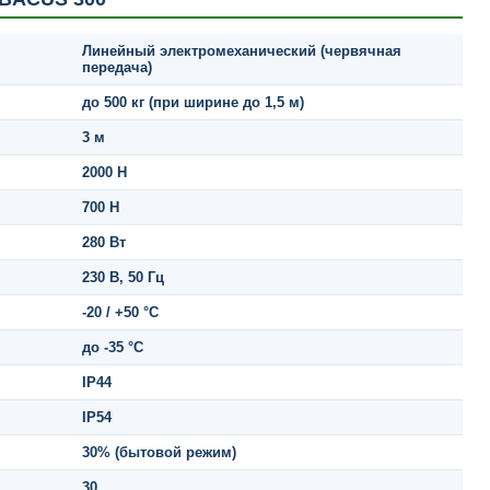
Линейный электромеханический (червячная
передача)
до 500 кг (при ширине до 1,5 м)
3 м
2000 Н
700 Н
280 Вт
230 В, 50 Гц
-20 / +50 °C
до -35 °C
IP44
IP54
30% (бытовой режим)
30