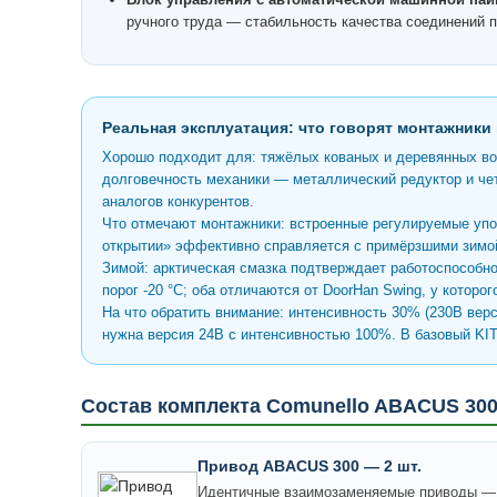
ручного труда — стабильность качества соединений п
Реальная эксплуатация: что говорят монтажники
Хорошо подходит для: тяжёлых кованых и деревянных воро
долговечность механики — металлический редуктор и че
аналогов конкурентов.
Что отмечают монтажники: встроенные регулируемые упо
открытии» эффективно справляется с примёрзшими зимой
Зимой: арктическая смазка подтверждает работоспособнос
порог -20 °C; оба отличаются от DoorHan Swing, у которо
На что обратить внимание: интенсивность 30% (230В верс
нужна версия 24В с интенсивностью 100%. В базовый KI
Состав комплекта Comunello ABACUS 300
Привод ABACUS 300 — 2 шт.
Идентичные взаимозаменяемые приводы —