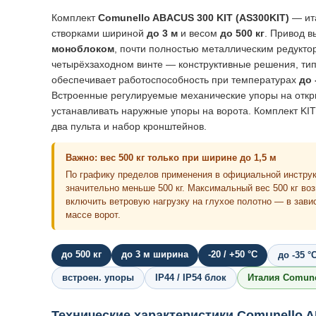
Комплект
Comunello ABACUS 300 KIT (AS300KIT)
— ита
створками шириной
до 3 м
и весом
до 500 кг
. Привод 
моноблоком
, почти полностью металлическим редукто
четырёхзаходном винте — конструктивные решения, ти
обеспечивает работоспособность при температурах
до 
Встроенные регулируемые механические упоры на откры
устанавливать наружные упоры на ворота. Комплект KIT
два пульта и набор кронштейнов.
Важно: вес 500 кг только при ширине до 1,5 м
По графику пределов применения в официальной инструк
значительно меньше 500 кг. Максимальный вес 500 кг воз
включить ветровую нагрузку на глухое полотно — в завис
массе ворот.
до 500 кг
до 3 м ширина
-20 / +50 °C
до -35 °
встроен. упоры
IP44 / IP54 блок
Италия Comune
Технические характеристики Comunello 