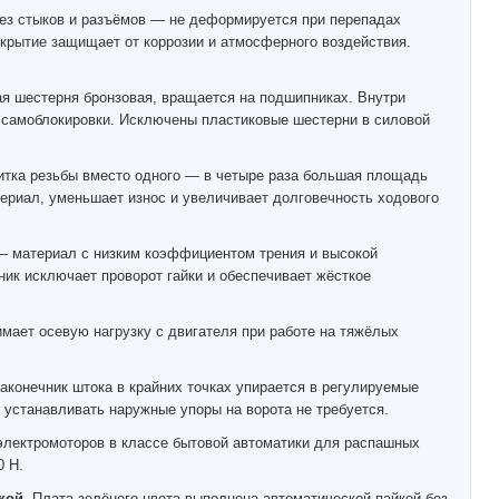
ез стыков и разъёмов — не деформируется при перепадах
окрытие защищает от коррозии и атмосферного воздействия.
 шестерня бронзовая, вращается на подшипниках. Внутри
самоблокировки. Исключены пластиковые шестерни в силовой
тка резьбы вместо одного — в четыре раза большая площадь
териал, уменьшает износ и увеличивает долговечность ходового
 материал с низким коэффициентом трения и высокой
ник исключает проворот гайки и обеспечивает жёсткое
мает осевую нагрузку с двигателя при работе на тяжёлых
аконечник штока в крайних точках упирается в регулируемые
 устанавливать наружные упоры на ворота не требуется.
лектромоторов в классе бытовой автоматики для распашных
0 Н.
кой.
Плата зелёного цвета выполнена автоматической пайкой без