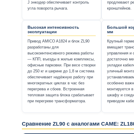
J энкодер обеспечивает контроль
продлевают ре
угла поворота рычага.
кронштейнов.
Высокая интенсивность
Большой кор
эксплуатации
мм
Привод AMICO A1824 и блок ZL90
Крупный герме
разработаны для
вмещает тран
высокоинтенсивного режима работы
управления и 
— КПП, въезды в жилые комплексы,
достаточно ме
офисные парковки. При весе створки
укладки кабел
до 250 кг и ширине до 1,8 м система
уличный монт
обеспечивает надёжную работу при
устанавливаем
многократных циклах в час без
особенно важн
перегрева и сбоев. Встроенная
монтируется в
тепловая защита блока срабатывает
шкафу и соед
при перегреве трансформатора.
приводом каб
Сравнение ZL90 с аналогами CAME: ZL18