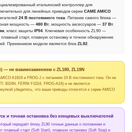
циализированный итальянский контроллер для
ключительно для линейных приводов серии
CAME AMICO
вигателей
24 В постоянного тока
. Питание самого блока —
арная мощность —
480 Вт
, мощность аксессуаров —
37 Вт
.
мм
, класс защиты
IP54
. Ключевая особенность ZL90 —
т плавный старт, плавную остановку и точное обнаружение
лей. Преемником модели является блок
ZL92
.
) — не взаимозаменяем с ZL180, ZL19N
ICO A1824 и FROG-J с питанием 24 В постоянного тока. Он не
I 3024N, FERNI F1024, FROG-A24) и не является
купкой убедитесь, что ваши приводы относятся к серии AMICO
ск и точная остановка без концевых выключателей
торый передаёт блоку ZL90 точные данные о положении и
 плавный старт (Soft Start), плавную остановку (Soft Stop) и