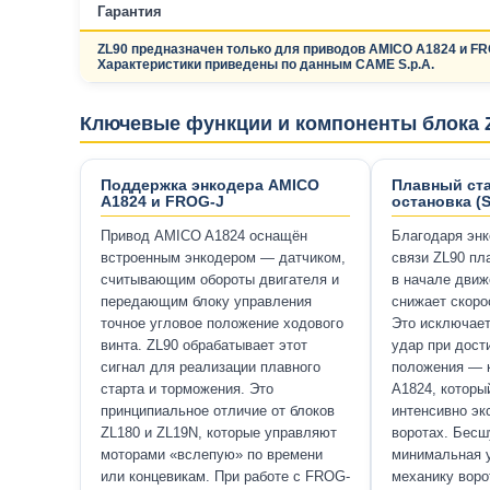
Гарантия
ZL90 предназначен только для приводов AMICO A1824 и FR
Характеристики приведены по данным CAME S.p.A.
Ключевые функции и компоненты блока 
Поддержка энкодера AMICO
Плавный ста
A1824 и FROG-J
остановка (So
Привод AMICO A1824 оснащён
Благодаря энк
встроенным энкодером — датчиком,
связи ZL90 пл
считывающим обороты двигателя и
в начале движ
передающим блоку управления
снижает скоро
точное угловое положение ходового
Это исключает
винта. ZL90 обрабатывает этот
удар при дост
сигнал для реализации плавного
положения — 
старта и торможения. Это
A1824, которы
принципиальное отличие от блоков
интенсивно э
ZL180 и ZL19N, которые управляют
воротах. Бесш
моторами «вслепую» по времени
минимальная у
или концевикам. При работе с FROG-
механику воро