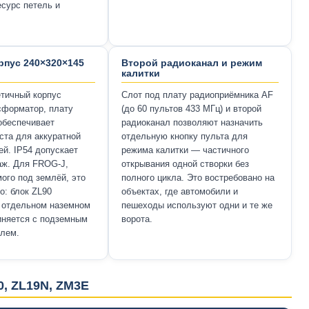
сурс петель и
пус 240×320×145
Второй радиоканал и режим
калитки
тичный корпус
Слот под плату радиоприёмника AF
сформатор, плату
(до 60 пультов 433 МГц) и второй
обеспечивает
радиоканал позволяют назначить
ста для аккуратной
отдельную кнопку пульта для
ей. IP54 допускает
режима калитки — частичного
аж. Для FROG-J,
открывания одной створки без
ого под землёй, это
полного цикла. Это востребовано на
о: блок ZL90
объектах, где автомобили и
 отдельном наземном
пешеходы используют одни и те же
иняется с подземным
ворота.
елем.
0, ZL19N, ZM3E