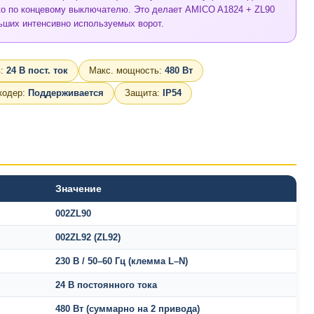
ко по концевому выключателю. Это делает AMICO A1824 + ZL90
ьших интенсивно используемых ворот.
в:
24 В пост. ток
Макс. мощность:
480 Вт
кодер:
Поддерживается
Защита:
IP54
Значение
002ZL90
002ZL92 (ZL92)
230 В / 50–60 Гц (клемма L–N)
24 В постоянного тока
480 Вт (суммарно на 2 привода)