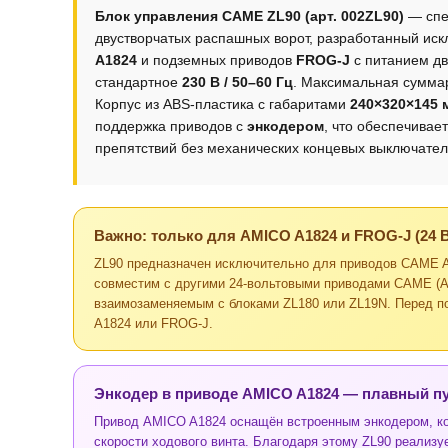
Блок управления CAME ZL90 (арт. 002ZL90)
— спе
двустворчатых распашных ворот, разработанный ис
A1824
и подземных приводов
FROG-J
с питанием д
стандартное
230 В / 50–60 Гц
. Максимальная сумм
Корпус из ABS-пластика с габаритами
240×320×145 
поддержка приводов с
энкодером
, что обеспечивае
препятствий без механических концевых выключате
Важно: только для AMICO A1824 и FROG-J (24 В
ZL90 предназначен исключительно для приводов CAME AM
совместим с другими 24-вольтовыми приводами CAME (AT
взаимозаменяемым с блоками ZL180 или ZL19N. Перед по
A1824 или FROG-J.
Энкодер в приводе AMICO A1824 — плавный пу
Привод AMICO A1824 оснащён встроенным энкодером, ко
скорости ходового винта. Благодаря этому ZL90 реализует