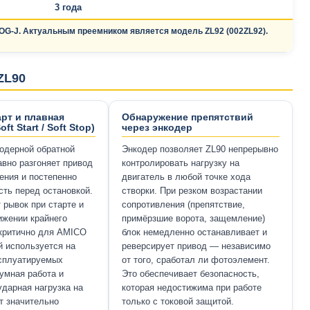
3 года
OG-J. Актуальным преемником является модель ZL92 (002ZL92).
ZL90
рт и плавная
Обнаружение препятствий
ft Start / Soft Stop)
через энкодер
одерной обратной
Энкодер позволяет ZL90 непрерывно
авно разгоняет привод
контролировать нагрузку на
ения и постепенно
двигатель в любой точке хода
сть перед остановкой.
створки. При резком возрастании
 рывок при старте и
сопротивления (препятствие,
ижении крайнего
примёрзшие ворота, защемление)
критично для AMICO
блок немедленно останавливает и
й используется на
реверсирует привод — независимо
ксплуатируемых
от того, сработал ли фотоэлемент.
умная работа и
Это обеспечивает безопасность,
дарная нагрузка на
которая недостижима при работе
т значительно
только с токовой защитой.