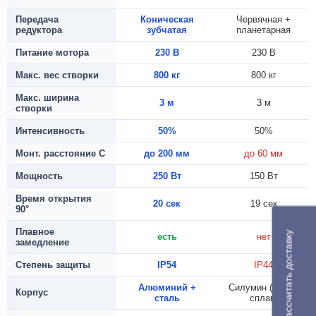
Передача
Коническая
Червячная +
редуктора
зубчатая
планетарная
Питание мотора
230 В
230 В
Макс. вес створки
800 кг
800 кг
Макс. ширина
3 м
3 м
створки
Интенсивность
50%
50%
Монт. расстояние С
до 200 мм
до 60 мм
Мощность
250 Вт
150 Вт
Время открытия
20 сек
19 сек
90°
Плавное
Рассчитать доставку
есть
нет
замедление
Степень защиты
IP54
IP44
Алюминий +
Силумин (алюм.
Корпус
сталь
сплав)