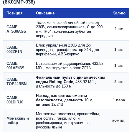
(8K01MP-038)
Позиция
Описание
Кол-во
Телескопический линейный привод
CAME
230В, самоблокирующийся, С до 200
2 шт.
ATS30AGS
мм, IP54, коническая зубчатая
передача
Блок управления 230В для 2-х
CAME
приводов, трансформатор 24В для
1 шт.
002ZF1N
периферии, ABS-корпус
CAME
Встраиваемый радиоприёмник 433,92
1 шт.
001AF43S
МГц, монтируется в блок ZF1N
4-канальный пульт с динамическим
CAME
кодом Rolling Code
, 433,92 МГц,
2 шт.
TOP44RBN
дальность до 150 м
Накладные фотоэлементы
CAME
безопасности
, дальность 10 м,
1 пара
001DIR10
питание 12/24В
Монтажные пластины, кронштейны,
Монтажный
все болты, гайки, ключи
компл.
набор
разблокировки, инструкция на
русском языке