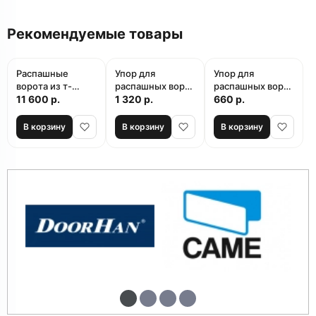
Рекомендуемые товары
Распашные
Упор для
Упор для
ворота из т-
распашных ворот
распашных ворот
профиля 2 мм
11 600 р.
Furniteh MX02A
1 320 р.
Furniteh MX03B
660 р.
В корзину
В корзину
В корзину