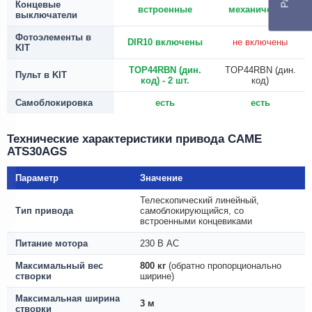
Концевые
встроенные
механические
выключатели
Фотоэлементы в
DIR10 включены
не включены
KIT
TOP44RBN (дин.
TOP44RBN (дин.
Пульт в KIT
код) - 2 шт.
код)
Самоблокировка
есть
есть
Технические характеристики привода CAME
ATS30AGS
Параметр
Значение
Телескопический линейный,
Тип привода
самоблокирующийся, со
встроенными концевиками
Питание мотора
230 В AC
Максимальный вес
800 кг
(обратно пропорционально
створки
ширине)
Максимальная ширина
3 м
створки