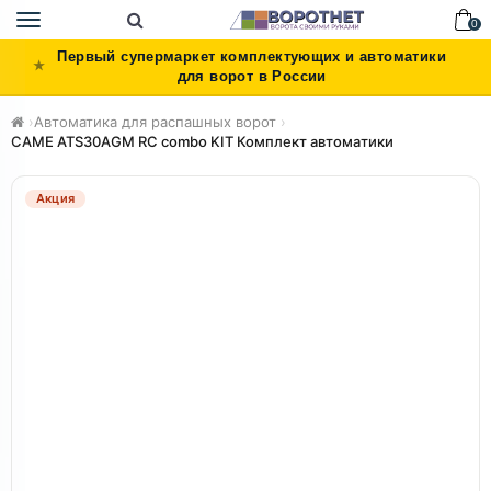
Toggle
0
navigation
Первый супермаркет комплектующих и автоматики
для ворот в России
›
Автоматика для распашных ворот
›
CAME ATS30AGM RC combo KIT Комплект автоматики
Акция