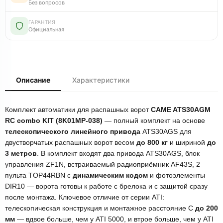
Без вопросов
ГАРАНТИЯ
Официальная
Описание
Характеристики
Комплект автоматики для распашных ворот
CAME ATS30AGM
RC combo KIT (8K01MP-038)
— полный комплект на основе
телескопического линейного привода
ATS30AGS для
двустворчатых распашных ворот весом
до 800 кг
и шириной
до
3 метров
. В комплект входят два привода ATS30AGS, блок
управления ZF1N, встраиваемый радиоприёмник AF43S, 2
пульта TOP44RBN с
динамическим кодом
и фотоэлементы
DIR10 — ворота готовы к работе с брелока и с защитой сразу
после монтажа. Ключевое отличие от серии ATI:
телескопическая конструкция и монтажное расстояние С
до 200
мм
— вдвое больше, чем у ATI 5000, и втрое больше, чем у ATI