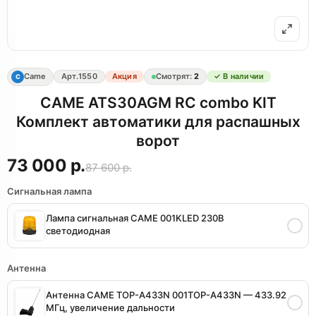
Came
Арт.
1550
Акция
Смотрят:
2
✓ В наличии
C
CAME ATS30AGM RC combo KIT
Комплект автоматики для распашных
ворот
73 000 р.
87 600 р.
Сигнальная лампа
Лампа сигнальная CAME 001KLED 230B
светодиодная
Антенна
Антенна CAME TOP-A433N 001TOP-A433N — 433.92
МГц, увеличение дальности