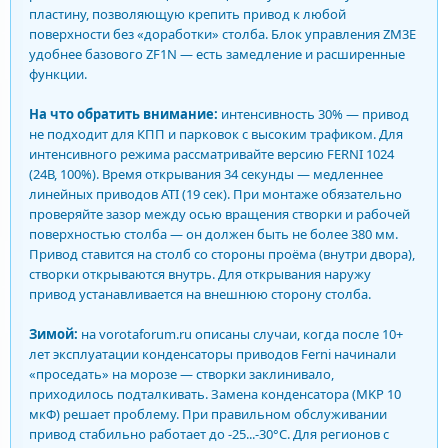
пластину, позволяющую крепить привод к любой
поверхности без «доработки» столба. Блок управления ZM3E
удобнее базового ZF1N — есть замедление и расширенные
функции.
На что обратить внимание:
интенсивность 30% — привод
не подходит для КПП и парковок с высоким трафиком. Для
интенсивного режима рассматривайте версию FERNI 1024
(24В, 100%). Время открывания 34 секунды — медленнее
линейных приводов ATI (19 сек). При монтаже обязательно
проверяйте зазор между осью вращения створки и рабочей
поверхностью столба — он должен быть не более 380 мм.
Привод ставится на столб со стороны проёма (внутри двора),
створки открываются внутрь. Для открывания наружу
привод устанавливается на внешнюю сторону столба.
Зимой:
на vorotaforum.ru описаны случаи, когда после 10+
лет эксплуатации конденсаторы приводов Ferni начинали
«проседать» на морозе — створки заклинивало,
приходилось подталкивать. Замена конденсатора (MKP 10
мкФ) решает проблему. При правильном обслуживании
привод стабильно работает до -25...-30°C. Для регионов с