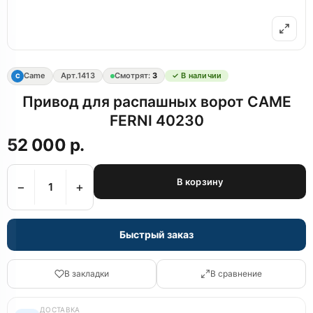
Came
Арт.
1413
Смотрят:
3
✓ В наличии
C
Привод для распашных ворот CAME
FERNI 40230
52 000 р.
В корзину
−
+
Быстрый заказ
В закладки
В сравнение
ДОСТАВКА