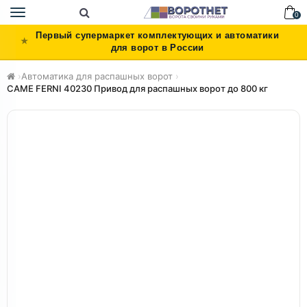
Toggle
0
navigation
Первый супермаркет комплектующих и автоматики
для ворот в России
›
Автоматика для распашных ворот
›
CAME FERNI 40230 Привод для распашных ворот до 800 кг