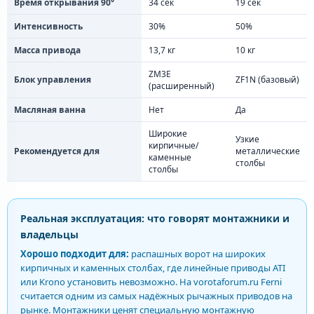
Время открывания 90°
34 сек
19 сек
Интенсивность
30%
50%
Масса привода
13,7 кг
10 кг
ZM3E
Блок управления
ZF1N (базовый)
(расширенный)
Масляная ванна
Нет
Да
Широкие
Узкие
кирпичные/
Рекомендуется для
металлические
каменные
столбы
столбы
Реальная эксплуатация: что говорят монтажники и
владельцы
Хорошо подходит для:
распашных ворот на широких
кирпичных и каменных столбах, где линейные приводы ATI
или Krono установить невозможно. На vorotaforum.ru Ferni
считается одним из самых надёжных рычажных приводов на
рынке. Монтажники ценят специальную монтажную