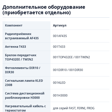
Дополнительное оборудование
(приобретается отдельно)
Компонент
Артикул
Радиоприёмник
001AF43S
встраиваемый AF43S
Антенна T433
001T433
Брелок-передатчик
001TOP432EE / 001TWIN2
TOP432EE / TWIN2
Фотоэлементы DIR10 /
001DIR10 / 001DIR30
DIR30
Сигнальная лампа KLED
001KLED
230В
Система дистанционной
001H3000
разблокировки H3000
Нагревательный кабель с
для серий FAST, FERNI, FROG
термостатом