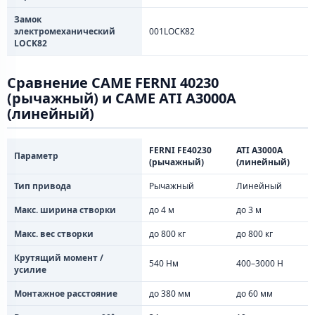
Замок
электромеханический
001LOCK82
LOCK82
Сравнение CAME FERNI 40230
(рычажный) и CAME ATI A3000A
(линейный)
FERNI FE40230
ATI A3000A
Параметр
(рычажный)
(линейный)
Тип привода
Рычажный
Линейный
Макс. ширина створки
до 4 м
до 3 м
Макс. вес створки
до 800 кг
до 800 кг
Крутящий момент /
540 Нм
400–3000 Н
усилие
Монтажное расстояние
до 380 мм
до 60 мм