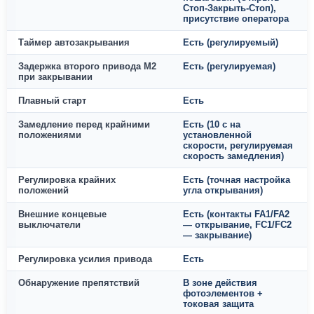
Стоп-Закрыть-Стоп),
присутствие оператора
Таймер автозакрывания
Есть (регулируемый)
Задержка второго привода М2
Есть (регулируемая)
при закрывании
Плавный старт
Есть
Замедление перед крайними
Есть (10 с на
положениями
установленной
скорости, регулируемая
скорость замедления)
Регулировка крайних
Есть (точная настройка
положений
угла открывания)
Внешние концевые
Есть (контакты FA1/FA2
выключатели
— открывание, FC1/FC2
— закрывание)
Регулировка усилия привода
Есть
Обнаружение препятствий
В зоне действия
фотоэлементов +
токовая защита