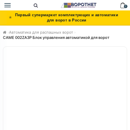
Toggle
0
navigation
Первый супермаркет комплектующих и автоматики
для ворот в России
›
Автоматика для распашных ворот
›
CAME 002ZA3P Блок управления автоматикой для ворот