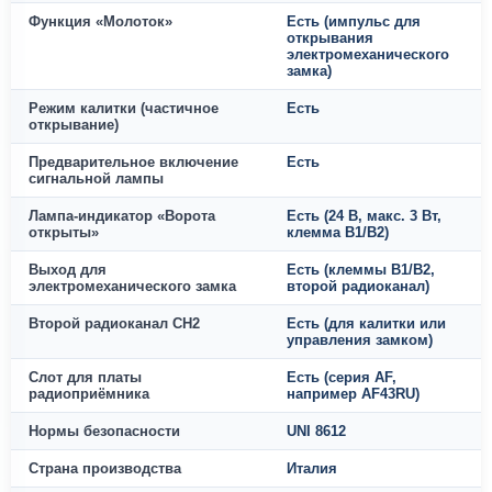
Функция «Молоток»
Есть (импульс для
открывания
электромеханического
замка)
Режим калитки (частичное
Есть
открывание)
Предварительное включение
Есть
сигнальной лампы
Лампа-индикатор «Ворота
Есть (24 В, макс. 3 Вт,
открыты»
клемма B1/B2)
Выход для
Есть (клеммы B1/B2,
электромеханического замка
второй радиоканал)
Второй радиоканал CH2
Есть (для калитки или
управления замком)
Слот для платы
Есть (серия AF,
радиоприёмника
например AF43RU)
Нормы безопасности
UNI 8612
Страна производства
Италия