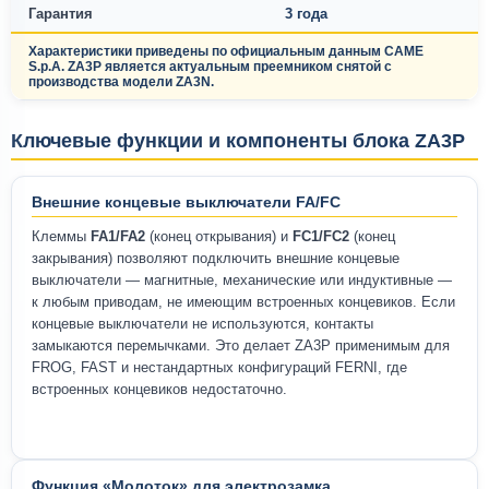
Гарантия
3 года
Характеристики приведены по официальным данным CAME
S.p.A. ZA3P является актуальным преемником снятой с
производства модели ZA3N.
Ключевые функции и компоненты блока ZA3P
Внешние концевые выключатели FA/FC
Клеммы
FA1/FA2
(конец открывания) и
FC1/FC2
(конец
закрывания) позволяют подключить внешние концевые
выключатели — магнитные, механические или индуктивные —
к любым приводам, не имеющим встроенных концевиков. Если
концевые выключатели не используются, контакты
замыкаются перемычками. Это делает ZA3P применимым для
FROG, FAST и нестандартных конфигураций FERNI, где
встроенных концевиков недостаточно.
Функция «Молоток» для электрозамка