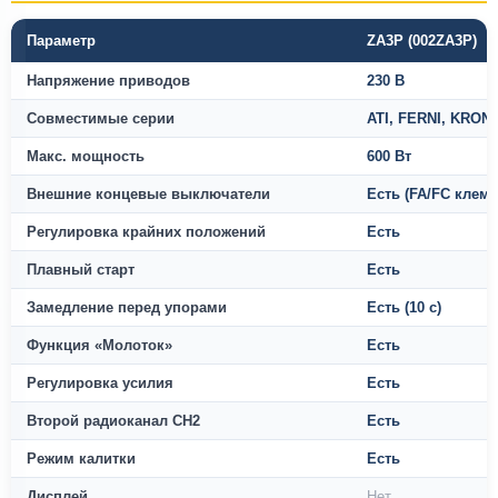
Параметр
ZA3P (002ZA3P)
Напряжение приводов
230 В
Совместимые серии
ATI, FERNI, KRON
Макс. мощность
600 Вт
Внешние концевые выключатели
Есть (FA/FC клем
Регулировка крайних положений
Есть
Плавный старт
Есть
Замедление перед упорами
Есть (10 с)
Функция «Молоток»
Есть
Регулировка усилия
Есть
Второй радиоканал CH2
Есть
Режим калитки
Есть
Дисплей
Нет