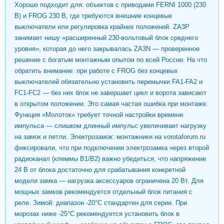
Хорошо подходит для: объектов с приводами FERNI 1000 (230
В) и FROG 230 В, где требуются внешние концевые
выключатели или регулировка крайних положений. ZA3P
занимает нишу «расширенный 230-вольтовый блок среднего
уровня», которая до него закрывалась ZA3N — проверенное
решение с богатым монтажным опытом по всей России. На что
обратить внимание: при работе с FROG без концевых
выключателей обязательно установить перемычки FA1-FA2 и
FC1-FC2 — без них блок не завершает цикл и ворота зависают
в открытом положении. Это самая частая ошибка при монтаже.
Функция «Молоток» требует точной настройки времени
импульса — слишком длинный импульс увеличивает нагрузку
на замок и петли. Электрозамок: монтажники на vorotaforum.ru
фиксировали, что при подключении электрозамка через второй
радиоканал (клеммы B1/B2) важно убедиться, что напряжение
24 В от блока достаточно для срабатывания конкретной
модели замка — нагрузка аксессуаров ограничена 20 Вт. Для
мощных замков рекомендуется отдельный блок питания с
реле. Зимой: диапазон -20°C стандартен для серии. При
морозах ниже -25°C рекомендуется установить блок в