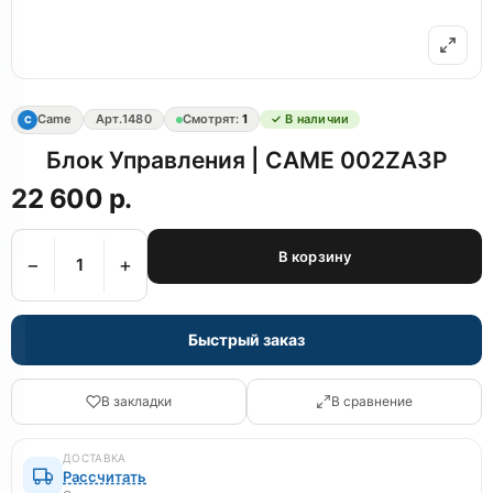
Came
Арт.
1480
Смотрят:
1
✓ В наличии
C
Блок Управления | CAME 002ZA3P
22 600 р.
В корзину
−
+
Быстрый заказ
В закладки
В сравнение
ДОСТАВКА
Рассчитать