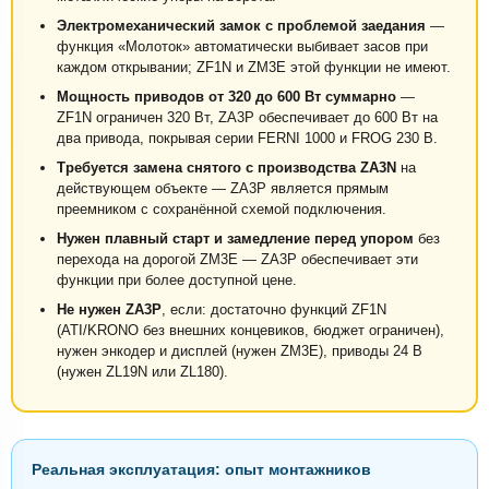
Электромеханический замок с проблемой заедания
—
функция «Молоток» автоматически выбивает засов при
каждом открывании; ZF1N и ZM3E этой функции не имеют.
Мощность приводов от 320 до 600 Вт суммарно
—
ZF1N ограничен 320 Вт, ZA3P обеспечивает до 600 Вт на
два привода, покрывая серии FERNI 1000 и FROG 230 В.
Требуется замена снятого с производства ZA3N
на
действующем объекте — ZA3P является прямым
преемником с сохранённой схемой подключения.
Нужен плавный старт и замедление перед упором
без
перехода на дорогой ZM3E — ZA3P обеспечивает эти
функции при более доступной цене.
Не нужен ZA3P
, если: достаточно функций ZF1N
(ATI/KRONO без внешних концевиков, бюджет ограничен),
нужен энкодер и дисплей (нужен ZM3E), приводы 24 В
(нужен ZL19N или ZL180).
Реальная эксплуатация: опыт монтажников