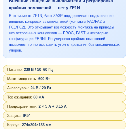
Внешние концевые выключатели и регулировка
крайних положений — нет у ZF1N
В отличие от ZF1N, блок ZA3P поддерживает подключение
внешних концевых выключателей (контакты FA1/FA2 и
FC1/FC2). Это открывает возможность монтажа на приводы
без встроенных концевиков — FROG, FAST и некоторые
конфигурации FERNI. Регулировка крайних положений
позволяет точно выставить угол открывания без механических
упоров.
Питание:
230 В / 50–60 Гц
Макс. мощность:
600 Вт
Аксессуары:
24 В / 20 Вт
Ток ожидания:
60 мА
Предохранители:
2 × 5 А + 3,15 А
Защита:
IP54
Корпус:
274×204×133 мм