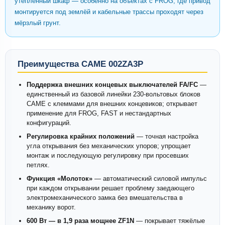
утеплённый шкаф — особенно на объектах с FROG, где привод
монтируется под землёй и кабельные трассы проходят через
мёрзлый грунт.
Преимущества CAME 002ZA3P
Поддержка внешних концевых выключателей FA/FC
—
единственный из базовой линейки 230-вольтовых блоков
CAME с клеммами для внешних концевиков; открывает
применение для FROG, FAST и нестандартных
конфигураций.
Регулировка крайних положений
— точная настройка
угла открывания без механических упоров; упрощает
монтаж и последующую регулировку при просевших
петлях.
Функция «Молоток»
— автоматический силовой импульс
при каждом открывании решает проблему заедающего
электромеханического замка без вмешательства в
механику ворот.
600 Вт — в 1,9 раза мощнее ZF1N
— покрывает тяжёлые