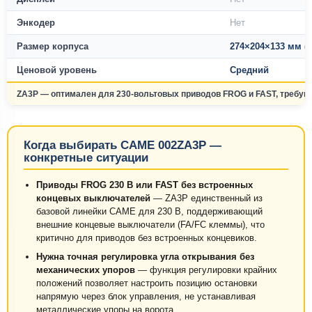
Энкодер
Нет
Размер корпуса
274×204×133 мм (
Ценовой уровень
Средний
ZA3P — оптимален для 230-вольтовых приводов FROG и FAST, требующ
Когда выбирать CAME 002ZA3P —
конкретные ситуации
Приводы FROG 230 В или FAST без встроенных
концевых выключателей
— ZA3P единственный из
базовой линейки CAME для 230 В, поддерживающий
внешние концевые выключатели (FA/FC клеммы), что
критично для приводов без встроенных концевиков.
Нужна точная регулировка угла открывания без
механических упоров
— функция регулировки крайних
положений позволяет настроить позицию остановки
напрямую через блок управления, не устанавливая
металлические упоры на ворота.