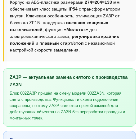
Корпус из ABS-пластика размерами
274×204×133 мм
обеспечивает класс защиты
IP54
с трансформатором
внутри. Ключевая особенность, отличающая ZA3P от
базового ZF1N: поддержка
внешних концевых
выключателей
, функция
«Молоток»
для
электромеханического замка,
регулировка крайних
положений
и
плавный старт/стоп
с независимой
настройкой скорости замедления.
ZA3P — актуальная замена снятого с производства
ZA3N
Блок 002ZA3P пришёл на смену модели 002ZA3N, которая
снята с производства. Функционал и схема подключения
сохранены, поэтому ZA3P является прямой заменой для
действующих объектов на ZA3N без переработки проводки и
монтажных точек.