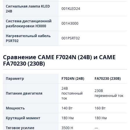
Сигнальная лампа KLED
001KLED24
24В
Система дистанционной
001H3000
разблокировки H3000
Нагревательный кабель
001PSRT02
PSRT02
Сравнение CAME F7024N (24В) и CAME
FA70230 (230В)
Параметр
F7024N (24В)
FA70230 (230В)
24В
230В
Питание двигателя
постоянный
переменный ток
ток
Мощность
140 Вт
160 Вт
Крутящий момент
180 Нм
180 Нм
Тяговое усилие
3500 Н
—