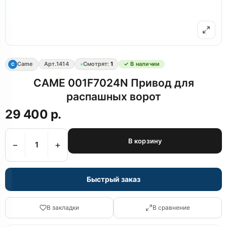
Came
Арт.
1414
Смотрят:
1
✓ В наличии
C
CAME 001F7024N Привод для
распашных ворот
29 400 р.
В корзину
−
+
Быстрый заказ
В закладки
В сравнение