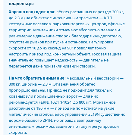
владельцы
Хорошо подходит для:
лёгких распашных ворот (до 300 кг,
до 2,3 м) на объектах с интенсивным трафиком — КПП
коттеджных посёлков, парковки торговых центров, офисные
территории. Монтажники отмечают абсолютно плавное и
равномерное движение створок благодаря 24В-двигателю,
отсутствие рывков при пуске и остановке. Регулировка
скорости от 16 до 45 секунд на 90° позволяет точно
настроить привод под конкретный объект. Токовая защита
значительно повышает надёжность — двигатель не
перегреется даже при заклинивании створки.
На что обратить внимание:
максимальный вес створки —
300 кг, ширина — 2,3 м. Эти значения обратно
пропорциональны. Привод не подходит для тяжёлых
кованых или промышленных ворот — для них
рекомендуется FERNI 1024 (F1024, до 800 кг). Монтажное
расстояние от 190 мм — привод не поместится на узкие
металлические столбы. Блок управления ZL19N существенно
дороже базового ZF1N, но оправдывает разницу
интенсивным режимом, защитой по току и регулировкой
скорости.