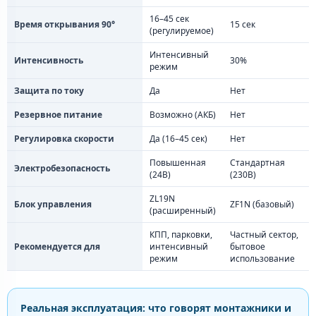
16–45 сек
Время открывания 90°
15 сек
(регулируемое)
Интенсивный
Интенсивность
30%
режим
Защита по току
Да
Нет
Резервное питание
Возможно (АКБ)
Нет
Регулировка скорости
Да (16–45 сек)
Нет
Повышенная
Стандартная
Электробезопасность
(24В)
(230В)
ZL19N
Блок управления
ZF1N (базовый)
(расширенный)
КПП, парковки,
Частный сектор,
Рекомендуется для
интенсивный
бытовое
режим
использование
Реальная эксплуатация: что говорят монтажники и