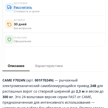
ДОСТАВКА
Рассчитать
Стоимость и сроки
ВОЗВРАТ
30 дней
Без вопросов
ГАРАНТИЯ
Официальная
Описание
Характеристики
CAME F7024N
(арт.
001F7024N
) — рычажный
электромеханический самоблокирующийся привод
24В
для
распашных ворот со створкой шириной до
2,3 м
и весом до
300 кг
. Это 24-вольтовая версия серии FAST от CAME,
предназначенная для интенсивного использования —
непрерывная работа без обязательных пауз. Привод создан