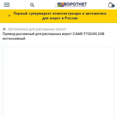
Toggle
0
navigation
Первый супермаркет комплектующих и автоматики
для ворот в России
›
Автоматика для распашных ворот
›
Привод рычажный для распашных ворот CAME F7024N 24В
интенсивный