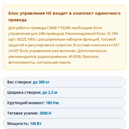
Блок управления НЕ входит в комплект одиночного
привода
Для работы привода CAME F7024N необходим блок
управления для 24В-приводов. Рекомендуемый блок: ZL19N
(арт. 002ZL19N) с расширенным набором функций, токовой
защитой и регулировкой скорости. В составе комплекта FAST
24 KIT блок управления уже включён. Дополнительно
рекомендуется: радиоприёмник AF43SR, брелоки,
фотоэлементы, сигнальная лампа.
Вес створки:
до 300 кг
Ширина створки:
до 2,3 м
Крутящий момент:
180 Нм
Тяговое усилие:
3500 Н
Мощность:
140 Вт