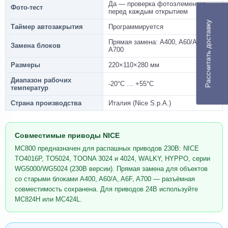
Да — проверка фотоэлементов
Фото-тест
перед каждым открытием
Рассчитать доставку
Таймер автозакрытия
Программируется
Прямая замена: A400, A60/A, A6F,
Замена блоков
A700
Размеры
220×110×280 мм
Диапазон рабочих
-20°C … +55°C
температур
Страна производства
Италия (Nice S.p.A.)
Совместимые приводы NICE
MC800 предназначен для распашных приводов 230В: NICE
TO4016P, TO5024, TOONA 3024 и 4024, WALKY, HYPPO, серии
WG5000/WG5024 (230В версии). Прямая замена для объектов
со старыми блоками A400, A60/A, A6F, A700 — разъёмная
совместимость сохранена. Для приводов 24В используйте
MC824H или MC424L.