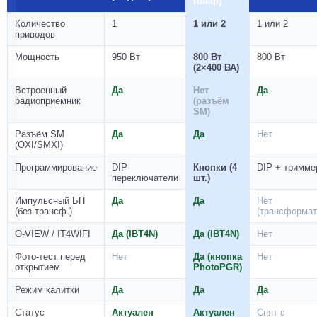
товар)
Количество
1
1 или 2
1 или 2
приводов
Мощность
950 Вт
800 Вт
800 Вт
(2×400 ВА)
Встроенный
Да
Нет
Да
радиоприёмник
(разъём
SM)
Разъём SM
Да
Да
Нет
(OXI/SMXI)
Программирование
DIP-
Кнопки (4
DIP + тримме
переключатели
шт.)
Импульсный БП
Да
Да
Нет
(без трансф.)
(трансформат
O-VIEW / IT4WIFI
Да (IBT4N)
Да (IBT4N)
Нет
Фото-тест перед
Нет
Да (кнопка
Нет
открытием
PhotoPGR)
Режим калитки
Да
Да
Да
Статус
Актуален
Актуален
Снят с