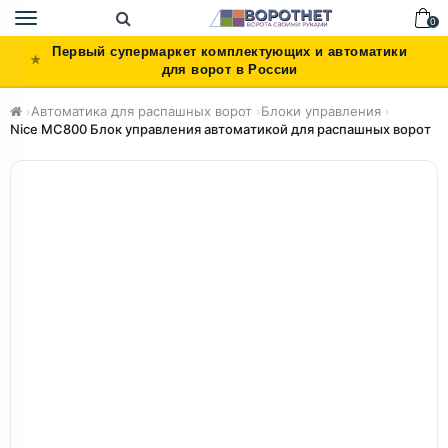
Toggle
0
navigation
Первый супермаркет комплектующих и автоматики
для ворот в России
›
Автоматика для распашных ворот
›
Блоки управления
›
Nice MC800 Блок управления автоматикой для распашных ворот