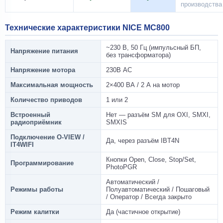
производства
Технические характеристики NICE MC800
~230 В, 50 Гц (импульсный БП,
Напряжение питания
без трансформатора)
Напряжение мотора
230В AC
Максимальная мощность
2×400 ВА / 2 А на мотор
Количество приводов
1 или 2
Встроенный
Нет — разъём SM для OXI, SMXI,
радиоприёмник
SMXIS
Подключение O-VIEW /
Да, через разъём IBT4N
IT4WIFI
Кнопки Open, Close, Stop/Set,
Программирование
PhotoPGR
Автоматический /
Режимы работы
Полуавтоматический / Пошаговый
/ Оператор / Всегда закрыто
Режим калитки
Да (частичное открытие)