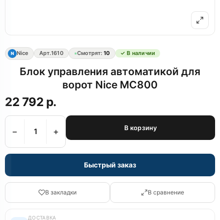
Nice
Арт.
1610
Смотрят:
10
✓ В наличии
N
Блок управления автоматикой для
ворот Nice MC800
22 792 р.
В корзину
−
+
Быстрый заказ
В закладки
В сравнение
ДОСТАВКА