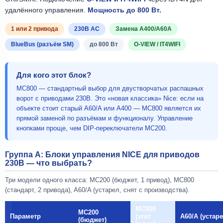
удалённого управления.
Мощность до 800 Вт.
1 или 2 привода
230В AC
Замена A400/A60A
BlueBus (разъём SM)
до 800 Вт
O-VIEW / IT4WIFI
Для кого этот блок?
MC800 — стандартный выбор для двустворчатых распашных
ворот с приводами 230В. Это «новая классика» Nice: если на
объекте стоит старый A60/A или A400 — MC800 является их
прямой заменой по разъёмам и функционалу. Управление
кнопками проще, чем DIP-переключатели MC200.
Группа A: Блоки управления NICE для приводов
230В — что выбрать?
Три модели одного класса: MC200 (бюджет, 1 привод), MC800
(стандарт, 2 привода), A60/A (устарел, снят с производства).
MC800
MC200
Параметр
(этот
A60/A (устаре
(бюджет)