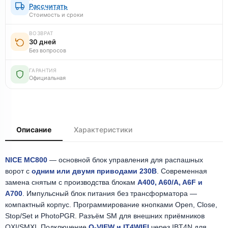
Рассчитать
Стоимость и сроки
ВОЗВРАТ
30 дней
Без вопросов
ГАРАНТИЯ
Официальная
Описание
Характеристики
NICE MC800
— основной блок управления для распашных
ворот с
одним или двумя приводами 230В
. Современная
замена снятым с производства блокам
A400, A60/A, A6F и
A700
. Импульсный блок питания без трансформатора —
компактный корпус. Программирование кнопками Open, Close,
Stop/Set и PhotoPGR. Разъём SM для внешних приёмников
OXI/SMXI. Подключение
O-VIEW и IT4WIFI
через IBT4N для