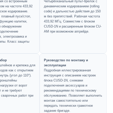
ия со встроенным
Четырёхканальный пульт-брелок с
ом на частоте 433,92
динамическим кодированием (rolling
ское кодирование.
code) и дальностью действия до 150
 плавный пуск/стоп,
м без препятствий. Рабочая частота
 функцию калитки,
433,92 МГц. Совместим с блоком
и обнаружении
CUSD-1N и расширенным блоком CU-
подключение
AM при возможном апгрейде.
, электрозамка и
мпы. Класс защиты
абор
Руководство по монтажу и
штейнов и крепежа для
эксплуатации
водов как с открытием
Подробная иллюстрированная
нутрь (угол до 110°).
инструкция с описанием настроек
кронштейны
блока CUSD-1N, схемами
нагрузки от ворот
подключения аксессуаров и
г и не требуют
рекомендациями по техническому
 сварочных работ при
обслуживанию. Позволяет выполнить
монтаж самостоятельно или
передать технически грамотное
задание бригаде.