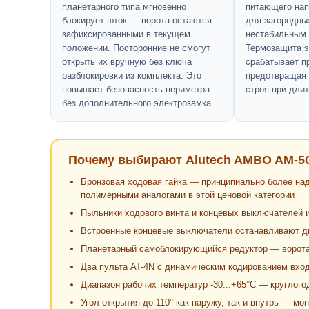
планетарного типа мгновенно
питающего нап
блокирует шток — ворота остаются
для загородны
зафиксированными в текущем
нестабильным
положении. Посторонние не смогут
Термозащита э
открыть их вручную без ключа
срабатывает п
разблокировки из комплекта. Это
предотвращая 
повышает безопасность периметра
строя при дли
без дополнительного электрозамка.
Почему выбирают Alutech AMBO AM-5
Бронзовая ходовая гайка — принципиально более над
полимерными аналогами в этой ценовой категории
Пыльники ходового винта и концевых выключателей и
Встроенные концевые выключатели останавливают дв
Планетарный самоблокирующийся редуктор — ворота 
Два пульта AT-4N с динамическим кодированием вход
Диапазон рабочих температур -30...+65°C — круглог
Угол открытия до 110° как наружу, так и внутрь — м