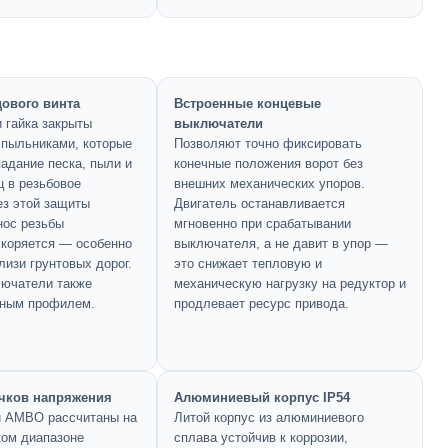
ового винта
Встроенные концевые
 гайка закрыты
выключатели
пыльниками, которые
Позволяют точно фиксировать
адание песка, пыли и
конечные положения ворот без
ц в резьбовое
внешних механических упоров.
ез этой защиты
Двигатель останавливается
нос резьбы
мгновенно при срабатывании
скоряется — особенно
выключателя, а не давит в упор —
лизи грунтовых дорог.
это снижает тепловую и
ючатели также
механическую нагрузку на редуктор и
тным профилем.
продлевает ресурс привода.
ачков напряжения
Алюминиевый корпус IP54
и AMBO рассчитаны на
Литой корпус из алюминиевого
ком диапазоне
сплава устойчив к коррозии,