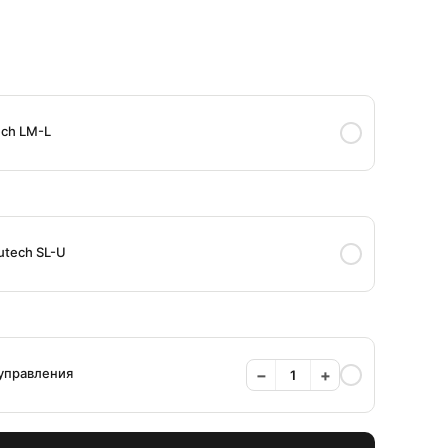
ch LM-L
utech SL-U
 управления
−
+