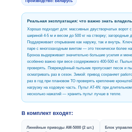
Производство: Беларусь
Реальная эксплуатация: что важно знать владел
Хорошо подходит для: массивных двустворчатых ворот с 
шириной 4-5 м и весом до 500 кг на створку; загородные
Поддерживает открывание как наружу, так и внутрь. Клю
паре с многозаходным винтом — это технически более н
Бронза выдерживает значительно большие усилия и мене
особенно важно при весе создержимого 400-500 кг. Пыльн
проверять. Повреждённый пыльник пропускает песок и пы
осматривать раз в сезон. Зимой: привод сохраняет работ
раз в год при плановом ТО проверять крепление кроншт
нагрузку на ходовую часть. Пульт AT-4N: при длительно
несколько нажатий — хранить пульт лучше в тепле.
В комплект входят:
Линейные приводы AM-5000 (2 шт.)
Блок управле