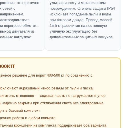
ряжения, что критично
ультрафиолету и механическим
х сетей с
повреждениям. Степень защиты IP54
 напряжением.
исключает попадание пыли и воды
лектродвигателя
при боковом дожде. Привод массой
ри перегреве обмоток,
15,5 кг рассчитан на постоянную
выход двигателя из
уличную эксплуатацию без
тельных нагрузках.
дополнительных защитных кожухов.
000KIT
ёжное решение для ворот 400-500 кг по сравнению с
сключают абразивный износ резьбы от пыли и песка
игатель мгновенно — ходовая часть не нагружается в упор
надёжно закрыты при отключении света без электрозамка
ят в базовый комплект
одичная работа в любом климате
онтажный кронштейн из комплекта поддерживает оба варианта