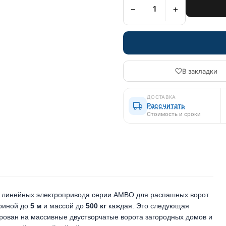
−
+
В закладки
ДОСТАВКА
Рассчитать
Стоимость и сроки
линейных электропривода серии AMBO для распашных ворот
ириной до
5 м
и массой до
500 кг
каждая. Это следующая
ирован на массивные двустворчатые ворота загородных домов и