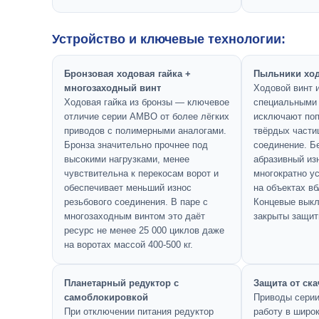
Устройство и ключевые технологии:
Бронзовая ходовая гайка +
Пыльники ход
многозаходный винт
Ходовой винт и
Ходовая гайка из бронзы — ключевое
специальными 
отличие серии AMBO от более лёгких
исключают поп
приводов с полимерными аналогами.
твёрдых части
Бронза значительно прочнее под
соединение. Б
высокими нагрузками, менее
абразивный из
чувствительна к перекосам ворот и
многократно у
обеспечивает меньший износ
на объектах вб
резьбового соединения. В паре с
Концевые выкл
многозаходным винтом это даёт
закрыты защи
ресурс не менее 25 000 циклов даже
на воротах массой 400-500 кг.
Планетарный редуктор с
Защита от ск
самоблокировкой
Приводы сери
При отключении питания редуктор
работу в широ