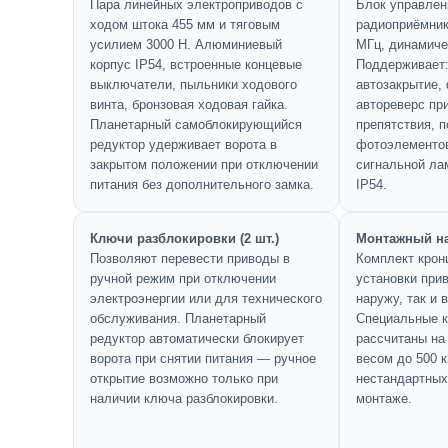
Пара линейных электроприводов с
Блок управлен
ходом штока 455 мм и тяговым
радиоприёмник
усилием 3000 Н. Алюминиевый
МГц, динамиче
корпус IP54, встроенные концевые
Поддерживает:
выключатели, пыльники ходового
автозакрытие,
винта, бронзовая ходовая гайка.
автореверс пр
Планетарный самоблокирующийся
препятствия, 
редуктор удерживает ворота в
фотоэлементов
закрытом положении при отключении
сигнальной ла
питания без дополнительного замка.
IP54.
Ключи разблокировки (2 шт.)
Монтажный н
Позволяют перевести приводы в
Комплект крон
ручной режим при отключении
установки при
электроэнергии или для технического
наружу, так и в
обслуживания. Планетарный
Специальные 
редуктор автоматически блокирует
рассчитаны на 
ворота при снятии питания — ручное
весом до 500 к
открытие возможно только при
нестандартных
наличии ключа разблокировки.
монтаже.