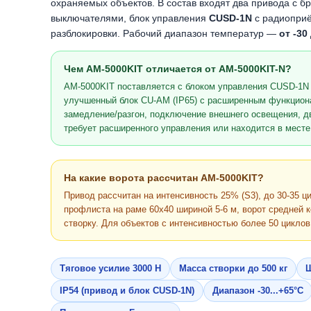
охраняемых объектов. В состав входят два привода с 
выключателями, блок управления
CUSD-1N
с радиоприё
разблокировки. Рабочий диапазон температур —
от -30
Чем AM-5000KIT отличается от AM-5000KIT-N?
AM-5000KIT поставляется с блоком управления CUSD-1N 
улучшенный блок CU-AM (IP65) с расширенным функциона
замедление/разгон, подключение внешнего освещения, дв
требует расширенного управления или находится в мест
На какие ворота рассчитан AM-5000KIT?
Привод рассчитан на интенсивность 25% (S3), до 30-35 ц
профлиста на раме 60x40 шириной 5-6 м, ворот средней к
створку. Для объектов с интенсивностью более 50 цикло
Тяговое усилие 3000 Н
Масса створки до 500 кг
Ш
IP54 (привод и блок CUSD-1N)
Диапазон -30...+65°C