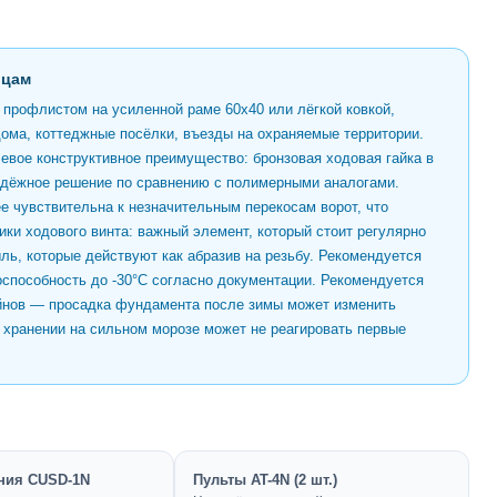
ьцам
профлистом на усиленной раме 60x40 или лёгкой ковкой,
 дома, коттеджные посёлки, въезды на охраняемые территории.
чевое конструктивное преимущество: бронзовая ходовая гайка в
адёжное решение по сравнению с полимерными аналогами.
е чувствительна к незначительным перекосам ворот, что
ики ходового винта: важный элемент, который стоит регулярно
ль, которые действуют как абразив на резьбу. Рекомендуется
оспособность до -30°C согласно документации. Рекомендуется
ейнов — просадка фундамента после зимы может изменить
м хранении на сильном морозе может не реагировать первые
ния CUSD-1N
Пульты AT-4N (2 шт.)