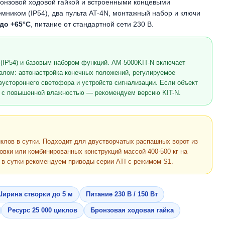
бронзовой ходовой гайкой и встроенными концевыми
мником (IP54), два пульта AT-4N, монтажный набор и ключи
 до +65°C
, питание от стандартной сети 230 В.
(IP54) и базовым набором функций. AM-5000KIT-N включает
лом: автонастройка конечных положений, регулируемое
устороннего светофора и устройств сигнализации. Если объект
е с повышенной влажностью — рекомендуем версию KIT-N.
иклов в сутки. Подходит для двустворчатых распашных ворот из
овки или комбинированных конструкций массой 400-500 кг на
в в сутки рекомендуем приводы серии ATI с режимом S1.
ирина створки до 5 м
Питание 230 В / 150 Вт
Ресурс 25 000 циклов
Бронзовая ходовая гайка