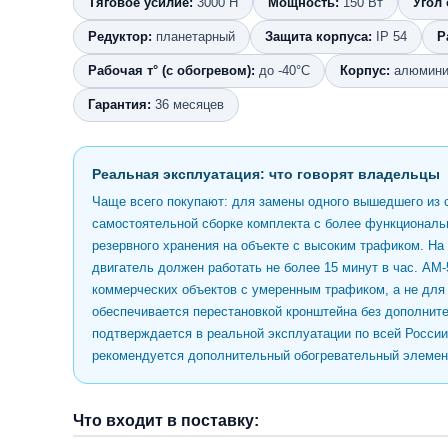
Тяговое усилие:
3000 Н
Мощность:
150 Вт
Угол
Редуктор:
планетарный
Защита корпуса:
IP 54
Р
Рабочая т° (с обогревом):
до -40°C
Корпус:
алюмини
Гарантия:
36 месяцев
Реальная эксплуатация: что говорят владельцы
Чаще всего покупают: для замены одного вышедшего из 
самостоятельной сборке комплекта с более функциональ
резервного хранения на объекте с высоким трафиком. На 
двигатель должен работать не более 15 минут в час. AM
коммерческих объектов с умеренным трафиком, а не для
обеспечивается перестановкой кронштейна без дополните
подтверждается в реальной эксплуатации по всей России
рекомендуется дополнительный обогревательный элемент
Что входит в поставку: