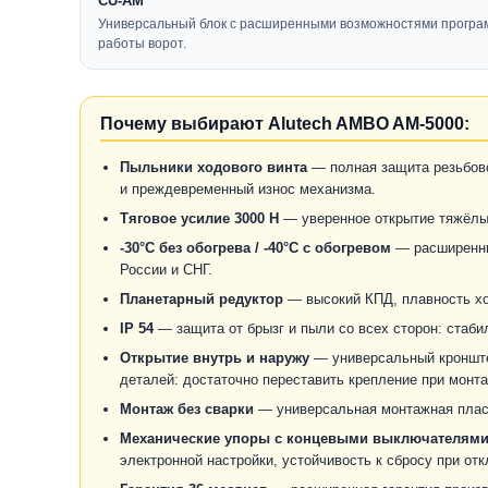
CU-AM
Универсальный блок с расширенными возможностями програм
работы ворот.
Почему выбирают Alutech AMBO AM-5000:
Пыльники ходового винта
— полная защита резьбово
и преждевременный износ механизма.
Тяговое усилие 3000 Н
— уверенное открытие тяжёлых 
-30°C без обогрева / -40°C с обогревом
— расширенны
России и СНГ.
Планетарный редуктор
— высокий КПД, плавность хо
IP 54
— защита от брызг и пыли со всех сторон: стаби
Открытие внутрь и наружу
— универсальный кронште
деталей: достаточно переставить крепление при монт
Монтаж без сварки
— универсальная монтажная пласт
Механические упоры с концевыми выключателям
электронной настройки, устойчивость к сбросу при от