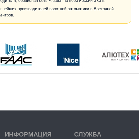
дителя; сервисная сеть Alutech по всей России и СНГ.
упнейших производителей воротной автоматики в Восточной
ентров.
ИНФОРМАЦИЯ
СЛУЖБА