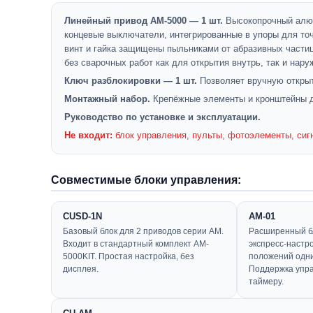
Линейный привод AM-5000 — 1 шт.
Высокопрочный алюм
концевые выключатели, интегрированные в упоры для точ
винт и гайка защищены пыльниками от абразивных части
без сварочных работ как для открытия внутрь, так и нару
Ключ разблокировки — 1 шт.
Позволяет вручную открыт
Монтажный набор.
Крепёжные элементы и кронштейны дл
Руководство по установке и эксплуатации.
Не входит:
блок управления, пульты, фотоэлементы, сиг
Совместимые блоки управления:
CUSD-1N
AM-01
Базовый блок для 2 приводов серии AM.
Расширенный бл
Входит в стандартный комплект AM-
экспресс-настр
5000KIT. Простая настройка, без
положений одн
дисплея.
Поддержка упр
таймеру.