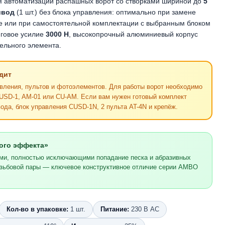
 автоматизации распашных ворот со створками шириной до
5
ивод
(1 шт.) без блока управления: оптимально при замене
е или при самостоятельной комплектации с выбранным блоком
яговое усилие
3000 Н
, высокопрочный алюминиевый корпус
ельного элемента.
дит
авления, пультов и фотоэлементов. Для работы ворот необходимо
USD-1, AM-01 или CU-AM. Если вам нужен готовый комплект
да, блок управления CUSD-1N, 2 пульта AT-4N и крепёж.
ого эффекта»
ми, полностью исключающими попадание песка и абразивных
езьбовой пары — ключевое конструктивное отличие серии AMBO
Кол-во в упаковке:
1 шт.
Питание:
230 В AC