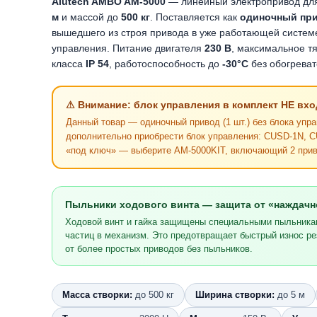
Alutech AMBO AM-5000
— линейный электропривод для
м
и массой до
500 кг
. Поставляется как
одиночный пр
вышедшего из строя привода в уже работающей систем
управления. Питание двигателя
230 В
, максимальное т
класса
IP 54
, работоспособность до
-30°C
без обогреват
⚠ Внимание: блок управления в комплект НЕ вхо
Данный товар — одиночный привод (1 шт.) без блока упр
дополнительно приобрести блок управления: CUSD-1N, C
«под ключ» — выберите AM-5000KIT, включающий 2 приво
Пыльники ходового винта — защита от «наждачн
Ходовой винт и гайка защищены специальными пыльника
частиц в механизм. Это предотвращает быстрый износ р
от более простых приводов без пыльников.
Масса створки:
до 500 кг
Ширина створки:
до 5 м