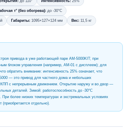
 открытия:
до 110°
Интенсивность:
25%
абочая т° (без обогрева):
до -30°C
й
Габариты:
1095×127×124 мм
Вес:
11,5 кг
строя привода в уже работающей паре AM-5000KIT; при
ным блоком управления (например, AM-01 с дисплеем); для
что обратить внимание: интенсивность 25% означает, что
-5000 — это привод для частного дома и небольших
 КПП с непрерывным движением. Открытие наружу и во двор —
льных деталей. Зимой: работоспособность до -30°C
. При более низких температурах и экстремальных условиях
 (приобретается отдельно).