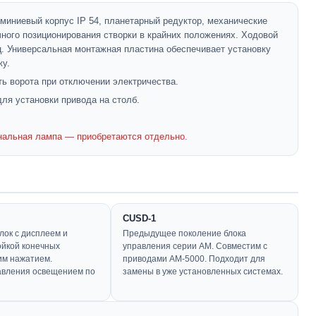
иниевый корпус IP 54, планетарный редуктор, механические
ного позиционирования створки в крайних положениях. Ходовой
ц. Универсальная монтажная пластина обеспечивает установку
жу.
ь ворота при отключении электричества.
я установки привода на столб.
нальная лампа — приобретаются отдельно.
CUSD-1
ок с дисплеем и
Предыдущее поколение блока
ойкой конечных
управления серии AM. Совместим с
им нажатием.
приводами AM-5000. Подходит для
авления освещением по
замены в уже установленных системах.