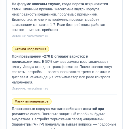
На форуме описаны случаи, когда ворота открываются
сами.
Типичные причины: насекомые внутри корпуса,
неисправность концевиков, проблема с приёмником.
Диагностика: отключить приёмник, проверить работу
замыканием контактов 1-7. Если без приёмника работает
штатно — менять приёмник.
Источник: vorotaforum.ru
Скачки напряжения
При превышении ~270 В сгорают варистор и
предохранитель.
В 50% случаев замена восстанавливает
плату. Иногда страдает трансформатор. После скачков могут
слететь настройки — восстанавливаются тремя кнопками и
дисплеем. Рекомендация: стабилизатор или реле контроля
напряжения.
Источник: vorotaforum.ru
Магниты концевиков
Пластиковые корпуса магнитов сбивают лопатой при
расчистке снега.
Поставьте защитный короб или будьте
аккуратнее. Настройка торможения перед концевиками
(параметры rA и rP) поначалу вызывает вопросы — подробные