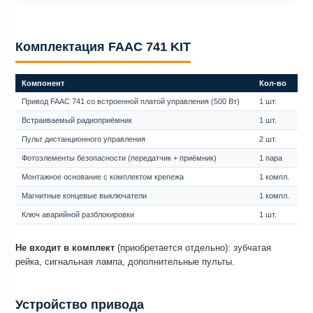
Комплектация FAAC 741 KIT
Компонент
Кол-во
Привод FAAC 741 со встроенной платой управления (500 Вт)
1 шт.
Встраиваемый радиоприёмник
1 шт.
Пульт дистанционного управления
2 шт.
Фотоэлементы безопасности (передатчик + приёмник)
1 пара
Монтажное основание с комплектом крепежа
1 компл.
Магнитные концевые выключатели
1 компл.
Ключ аварийной разблокировки
1 шт.
Не входит в комплект
(приобретается отдельно): зубчатая
рейка, сигнальная лампа, дополнительные пульты.
Устройство привода