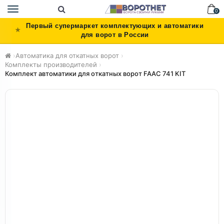
Toggle
0
navigation
Первый супермаркет комплектующих и автоматики
для ворот в России
›
Автоматика для откатных ворот
›
Комплекты производителей
›
Комплект автоматики для откатных ворот FAAC 741 KIT