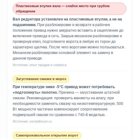
Пластиковые втулки вала — слабое место при грубом
обращении
Вал редуктора установлен на пластиковые втулки, а не на
подшипники.
При разблокировке и возврате в рабочее
положение привод нужно аккуратно вставить в зацепление до
включения привода в сеть. Закрыв механизм разблокировки и
провернув ключ, подтолкните ворота в любую из торон до
характерно щелчка. После чего воротами можно ползьоваться.
Механизм разблокировки основной элемент на замену в
данном приводе.
Источник: опыт продаж и сервиса
Загустевание смазки в мороз
При температуре ниже -5°C привод может потребовать
«подтолкнуть» полотно.
Причина — загустевание штатной
смазки. Рекомендация: проверить манжеты на влагу; при
необходимости заменить смазку на низкотемпературную. 500
Вт мощности частично компенсируют сопротивление
подмерзшей смазки по сравнению с 740-й моделью.
Источник: vorotaforum.ru
Самопроизвольное открытие ворот