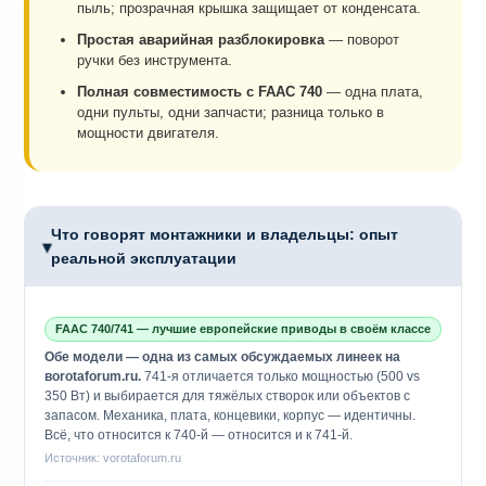
пыль; прозрачная крышка защищает от конденсата.
Простая аварийная разблокировка
— поворот
ручки без инструмента.
Полная совместимость с FAAC 740
— одна плата,
одни пульты, одни запчасти; разница только в
мощности двигателя.
Что говорят монтажники и владельцы: опыт
▶
реальной эксплуатации
FAAC 740/741 — лучшие европейские приводы в своём классе
Обе модели — одна из самых обсуждаемых линеек на
воrotaforum.ru.
741-я отличается только мощностью (500 vs
350 Вт) и выбирается для тяжёлых створок или объектов с
запасом. Механика, плата, концевики, корпус — идентичны.
Всё, что относится к 740-й — относится и к 741-й.
Источник: vorotaforum.ru