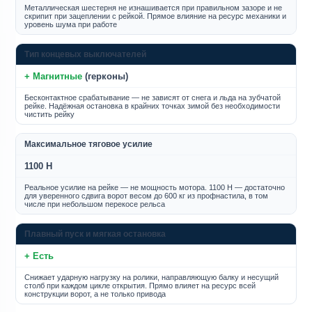
Металлическая шестерня не изнашивается при правильном зазоре и не
скрипит при зацеплении с рейкой. Прямое влияние на ресурс механики и
уровень шума при работе
Тип концевых выключателей
+ Магнитные
(герконы)
Бесконтактное срабатывание — не зависят от снега и льда на зубчатой
рейке. Надёжная остановка в крайних точках зимой без необходимости
чистить рейку
Максимальное тяговое усилие
1100 Н
Реальное усилие на рейке — не мощность мотора. 1100 Н — достаточно
для уверенного сдвига ворот весом до 600 кг из профнастила, в том
числе при небольшом перекосе рельса
Плавный пуск и мягкая остановка
+ Есть
Снижает ударную нагрузку на ролики, направляющую балку и несущий
столб при каждом цикле открытия. Прямо влияет на ресурс всей
конструкции ворот, а не только привода