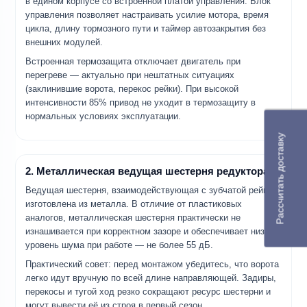
в едином корпусе со встроенной платой управления. Блок
управления позволяет настраивать усилие мотора, время
цикла, длину тормозного пути и таймер автозакрытия без
внешних модулей.
Встроенная термозащита отключает двигатель при
перегреве — актуально при нештатных ситуациях
(заклинившие ворота, перекос рейки). При высокой
интенсивности 85% привод не уходит в термозащиту в
нормальных условиях эксплуатации.
Рассчитать доставку
2. Металлическая ведущая шестерня редуктора
Ведущая шестерня, взаимодействующая с зубчатой рейкой,
изготовлена из металла. В отличие от пластиковых
аналогов, металлическая шестерня практически не
изнашивается при корректном зазоре и обеспечивает низкий
уровень шума при работе — не более 55 дБ.
Практический совет: перед монтажом убедитесь, что ворота
легко идут вручную по всей длине направляющей. Задиры,
перекосы и тугой ход резко сокращают ресурс шестерни и
могут вывести её из строя в первый сезон.