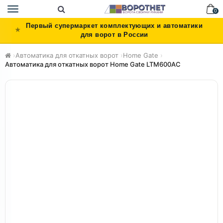
Toggle
0
navigation
Первый супермаркет комплектующих и автоматики
для ворот в России
›
Автоматика для откатных ворот
›
Home Gate
›
Автоматика для откатных ворот Home Gate LTM600AC