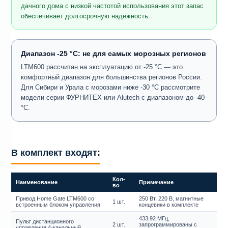
дачного дома с низкой частотой использования этот запас
обеспечивает долгосрочную надёжность.
Диапазон -25 °C: не для самых морозных регионов
LTM600 рассчитан на эксплуатацию от -25 °C — это
комфортный диапазон для большинства регионов России.
Для Сибири и Урала с морозами ниже -30 °C рассмотрите
модели серии ФУРНИТЕХ или Alutech с диапазоном до -40
°C.
В комплект входят:
Кол-
Наименование
Примечание
во
Привод Home Gate LTM600 со
250 Вт, 220 В, магнитные
1 шт.
встроенным блоком управления
концевики в комплекте
433,92 МГц,
Пульт дистанционного
2 шт.
запрограммированы с
управления 4-канальный