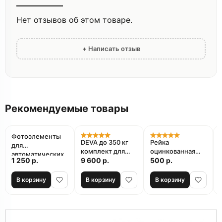
Нет отзывов об этом товаре.
+ Написать отзыв
Рекомендуемые товары
Фотоэлементы
DEVA до 350 кг
Рейка
для
комплект для
оцинкованная
автоматических
1 250 р.
откатных ворот
9 600 р.
стальная
500 р.
ворот AN-
зубчатая
MOTORS APHOTO
ФУРНИТЕХ 8 мм
В корзину
В корзину
В корзину