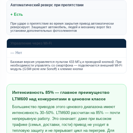
Автоматический реверс при препятствии
+ Есть
При ударе о препятствие во время закрытия привод автоматически
реверсирует. Защищает автомобиль, людей и механику ворот без
установки дополнительных фотоэлементов
Управление через Wi-Fi
— Нет
Базовая версия управляется пультом 433 МГц и проводной кнопкой. При
необходимости управлять со смартфона — подключается внешний Wi-Fi
модуль (GSM-реле или Sonoff) к клемме кнопки
Интенсивность 85% — главное преимущество
LTM600 над конкурентами в ценовом классе
Большинство приводов этого ценового диапазона имеют
интенсивность 30–50%. LTM600 рассчитан на 85% — почти
непрерывную работу. Это означает: даже при высоком
трафике (семья, доставки, гости) привод не уходит в
тепловую защиту и не прерывает цикл на перегрев. Для