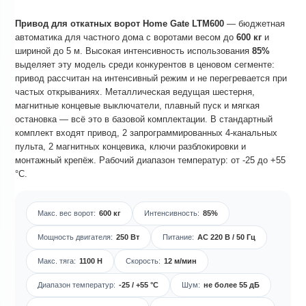
Привод для откатных ворот Home Gate LTM600
— бюджетная
автоматика для частного дома с воротами весом до
600 кг
и
шириной до 5 м. Высокая интенсивность использования
85%
выделяет эту модель среди конкурентов в ценовом сегменте:
привод рассчитан на интенсивный режим и не перегревается при
частых открываниях. Металлическая ведущая шестерня,
магнитные концевые выключатели, плавный пуск и мягкая
остановка — всё это в базовой комплектации. В стандартный
комплект входят привод, 2 запрограммированных 4-канальных
пульта, 2 магнитных концевика, ключи разблокировки и
монтажный крепёж. Рабочий диапазон температур: от -25 до +55
°C.
Макс. вес ворот:
600 кг
Интенсивность:
85%
Мощность двигателя:
250 Вт
Питание:
AC 220 В / 50 Гц
Макс. тяга:
1100 Н
Скорость:
12 м/мин
Диапазон температур:
-25 / +55 °C
Шум:
не более 55 дБ