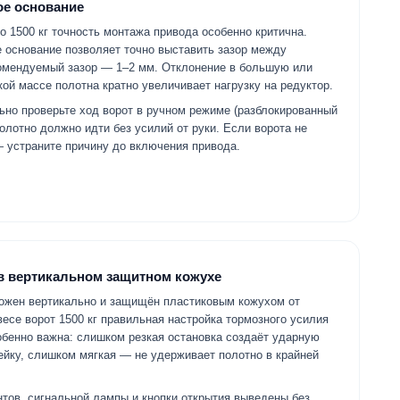
ое основание
до 1500 кг точность монтажа привода особенно критична.
 основание позволяет точно выставить зазор между
комендуемый зазор — 1–2 мм. Отклонение в большую или
ой массе полотна кратно увеличивает нагрузку на редуктор.
ьно проверьте ход ворот в ручном режиме (разблокированный
полотно должно идти без усилий от руки. Если ворота не
— устраните причину до включения привода.
 в вертикальном защитном кожухе
ожен вертикально и защищён пластиковым кожухом от
весе ворот 1500 кг правильная настройка тормозного усилия
обенно важна: слишком резкая остановка создаёт ударную
рейку, слишком мягкая — не удерживает полотно в крайней
ов, сигнальной лампы и кнопки открытия выведены без