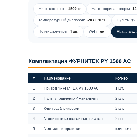
Макс. вес ворот:
1500 кг
Макс. ширина створки:
12
Температурный диапазон:
-20 / +70 °C
Пульты ДУ:
Потенциометры:
4 шт.
Wi-Fi:
нет
Макс. вес: 
Комплектация ФУРНИТЕХ PY 1500 AC
#
Наименование
Кол-во
1
Привод ФУРНИТЕХ PY 1500 AC
1 шт.
2
Пульт управления 4-канальный
2 шт.
3
Ключ разблокировки
2 шт.
4
Магнитный концевой выключатель
2 шт.
5
Монтажные крепежи
комплект