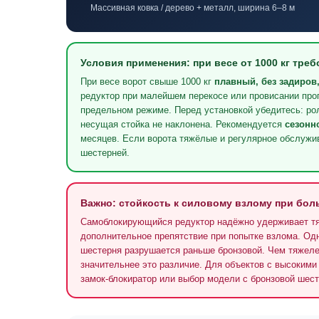
Массивная ковка / дерево + металл, ширина 6–8 м
Условия применения: при весе от 1000 кг тре
При весе ворот свыше 1000 кг
плавный, без задиров
редуктор при малейшем перекосе или провисании про
предельном режиме. Перед установкой убедитесь: рол
несущая стойка не наклонена. Рекомендуется
сезонн
месяцев. Если ворота тяжёлые и регулярное обслужи
шестерней.
Важно: стойкость к силовому взлому при бол
Самоблокирующийся редуктор надёжно удерживает тяж
дополнительное препятствие при попытке взлома. Од
шестерня разрушается раньше бронзовой. Чем тяжеле
значительнее это различие. Для объектов с высоким
замок-блокиратор или выбор модели с бронзовой шест