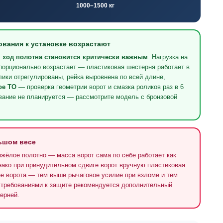
1000–1500 кг
бования к установке возрастают
, ход полотна становится критически важным
. Нагрузка на
порционально возрастает — пластиковая шестерня работает в
ики отрегулированы, рейка выровнена по всей длине,
ое ТО
— проверка геометрии ворот и смазка роликов раз в 6
вание не планируется — рассмотрите модель с бронзовой
ьшом весе
ёлое полотно — масса ворот сама по себе работает как
нако при принудительном сдвиге ворот вручную пластиковая
е ворота — тем выше рычаговое усилие при взломе и тем
и требованиями к защите рекомендуется дополнительный
ерней.