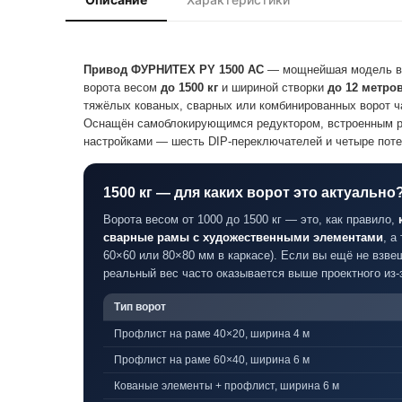
Привод ФУРНИТЕХ PY 1500 AC
— мощнейшая модель в 
ворота весом
до 1500 кг
и шириной створки
до 12 метро
тяжёлых кованых, сварных или комбинированных ворот ч
Оснащён самоблокирующимся редуктором, встроенным ра
настройками — шесть DIP-переключателей и четыре поте
1500 кг — для каких ворот это актуально
Ворота весом от 1000 до 1500 кг — это, как правило,
сварные рамы с художественными элементами
, а
60×60 или 80×80 мм в каркасе). Если вы ещё не взве
реальный вес часто оказывается выше проектного из-
Тип ворот
Профлист на раме 40×20, ширина 4 м
Профлист на раме 60×40, ширина 6 м
Кованые элементы + профлист, ширина 6 м