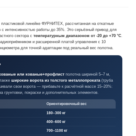
пластиковой линейке ФУРНИТЕХ, рассчитанная на откатные
в
с интенсивностью работы до 35%. Это серьёзный привод для
астного сектора с
температурным диапазоном от -20 до +70 °C
.
диоприёмником и расширенной платой управления с 10
нциометра для точной адаптации под реальный вес полотна.
?
кованые или кованые+профлист
полотна шириной 5–7 м,
 также
широкие ворота из толстого металлопроката
(труба
шивали свои ворота — прибавьте к расчётной массе 15–20%:
за грунтовки, покраски и дополнительных элементов.
Ориентировочный вес
180–300 кг
400–600 кг
700–1100 кг