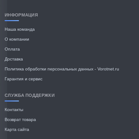
теперь придется долбить бетон под этот
кабель. После монтажа изделия и проверки
в работе, отзыв дополню.
ИНФОРМАЦИЯ
Установил. Настроил по инструкции. Все
отлично работает.
Наша команда
О компании
Оплата
✓ Покупатель
23.03.2026
Доставка
проверен
Политика обработки персональных данных - Vorotnet.ru
Гарантия и сервис
СЛУЖБА ПОДДЕРЖКИ
Контакты
качественный привод, все работает
Возврат товара
исправно. понравилось приложение с
Карта сайта
хорошим функционалом. устанавливал все
сам, ничего сложного. редактирую отзыв