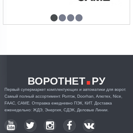
.
Всем доброго времени суток! Получил
изделие ранее заявленного срока, все
ВОРОТНЕТ
РУ
хорошо и надежно упаковано, полная
комплектация. Изделие полностью
Первый супермаркет комплектующих и автоматики для ворот.
соответствует описанию.
Самый полный ассортимент. Ролтэк, Doorhan, Алютех, Nice,
Совет продавцу: Укажите в описании, что
FAAC, CAME. Отправка ежедневно ПЭК, КИТ. Доставка
для подключения антенны на световой
еженедельно: ЖДЭ, Энергия, СДЭК, Деловые Линии.
мигалке, нужен коаксиальный кабель
(антенный). Так как все провода были мной
проложены заранее при монтаже ворот,