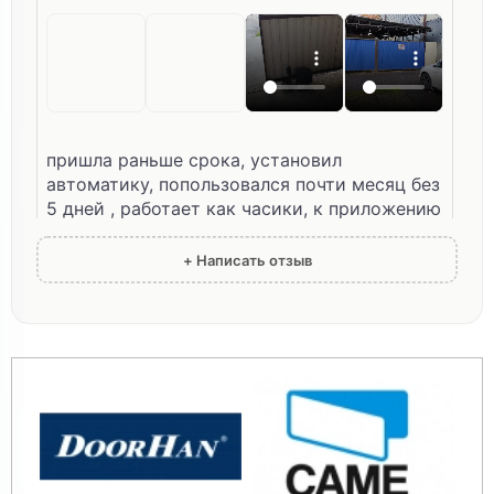
пришла раньше срока, установил
автоматику, попользовался почти месяц без
5 дней , работает как часики, к приложению
и Алисе подключилось сразу без проблем,
пульт ловит за квартал а может и дальше не
+ Написать отзыв
было надобности проверять , теперь
наслаждаюсь удобством автоматических
ворот, ??? классная вещь советую
✓ Покупатель
26.03.2026
проверен