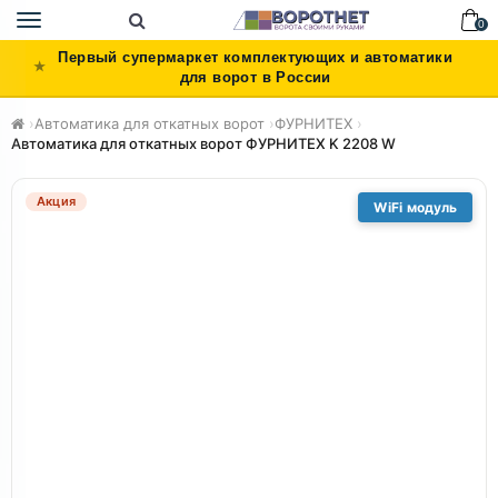
Toggle
0
navigation
Первый супермаркет комплектующих и автоматики
для ворот в России
›
Автоматика для откатных ворот
›
ФУРНИТЕХ
›
Автоматика для откатных ворот ФУРНИТЕХ K 2208 W
Акция
WiFi модуль