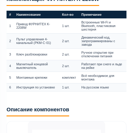
#
Наименование
Кол-во
Примечание
Встроенные Wi-Fi и
Привод ФУРНИТЕХ K-
1
1 шт.
Bluetooth, пластиковая
2208W
шестерня
Динамический код,
Пульт управления 4-
2
2 шт.
запрограммированы с
канальный (PKM-C-01)
завода
Ручное открытие при
3
Ключ разблокировки
2 шт.
отключении питания
Магнитный концевой
Работают при снеге и льде
4
2 шт.
выключатель
на рейке
Всё необходимое для
5
Монтажные крепежи
комплект
монтажа
6
Инструкция по установке
1 шт.
На русском языке
Описание компонентов