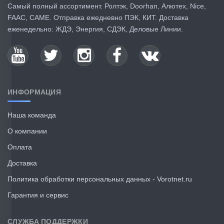
Самый полный ассортимент. Ролтэк, Doorhan, Алютех, Nice,
✓ Покупатель
29.04.2026
FAAC, CAME. Отправка ежедневно ПЭК, КИТ. Доставка
проверен
еженедельно: ЖДЭ, Энергия, СДЭК, Деловые Линии.
ИНФОРМАЦИЯ
Упаковано хорошо,комплектация
Наша команда
полная,проверил без установки всё
О компании
работает,потеплеет буду
устанавливать,дополню отзыв после
Оплата
установки
Доставка
Установил привод, всё отлично
работает,ключи прописал,главное делать
Политика обработки персональных данных - Vorotnet.ru
все по инструкции,советую к покупке.
Гарантия и сервис
Дополняю еще-Сибирские морозы пережил
отлично,все работало даже при минус
СЛУЖБА ПОДДЕРЖКИ
43,хотя в паспорте написано -25,подумывал