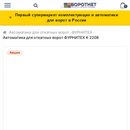
Toggle
0
navigation
Первый супермаркет комплектующих и автоматики
для ворот в России
›
Автоматика для откатных ворот
›
ФУРНИТЕХ
›
Автоматика для откатных ворот ФУРНИТЕХ K 2208
Акция