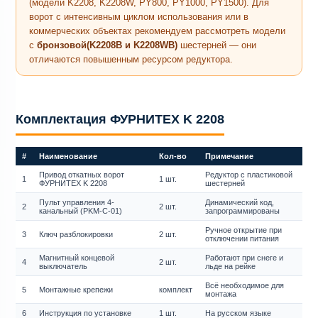
(модели K2208, K2208W, PY800, PY1000, PY1500). Для
ворот с интенсивным циклом использования или в
коммерческих объектах рекомендуем рассмотреть модели
с
бронзовой(K2208B и K2208WB)
шестерней — они
отличаются повышенным ресурсом редуктора.
Комплектация ФУРНИТЕХ K 2208
#
Наименование
Кол-во
Примечание
Привод откатных ворот
Редуктор с пластиковой
1
1 шт.
ФУРНИТЕХ K 2208
шестерней
Пульт управления 4-
Динамический код,
2
2 шт.
канальный (PKM-C-01)
запрограммированы
Ручное открытие при
3
Ключ разблокировки
2 шт.
отключении питания
Магнитный концевой
Работают при снеге и
4
2 шт.
выключатель
льде на рейке
Всё необходимое для
5
Монтажные крепежи
комплект
монтажа
6
Инструкция по установке
1 шт.
На русском языке