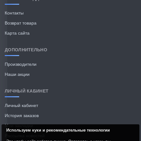
даже греющий кабель намотать но всё
нормуль,так что кто подумывает
Контакты
берите,недорого и качественно.
Возврат товара
Карта сайта
1
2
3
4
5
6
7
8
9
ДОПОЛНИТЕЛЬНО
>
>|
Производители
Наши акции
ЛИЧНЫЙ КАБИНЕТ
Личный кабинет
История заказов
Мои закладки
Используем куки и рекомендательные технологии
Рассылка новостей