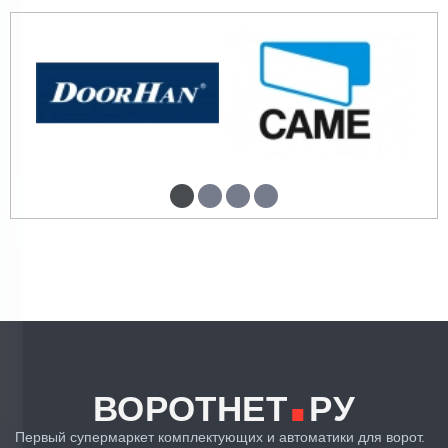
все в комплекте, установили согласно
инструкции, работает очень хорошо.
✓ Покупатель
12.05.2026
проверен
.
работает давально тихо.
ВОРОТНЕТ
РУ
Первый супермаркет комплектующих и автоматики для ворот.