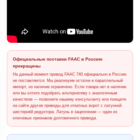
Официальные поставки FAAC в Россию
прекращены
На данный момент привод FAAC 740 официально в Россию
не поставляется. Мы реализуем остатки и параллельный
импорт, но наличие ограничено. Если товара нет в наличии
или вы хотите подобрать альтернативу с аналогичным
качеством — позвоните нашему консультанту или поищите
на сайте другие приводы для откатных ворот с латунной
шестернёй редуктора. Латунь в зацеплении — один из
ключевых признаков долговечного привода.