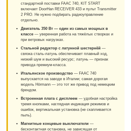
стандартной поставки FAAC 740, KIT START
включает DoorHan RECEIVER 433 и пульт Transmitter
2 PRO. Не нужно подбирать радиоуправление
отдельно.
Двигатель 350 Вт — один из самых мощных в
классе
— уверенная работа на тяжёлых створках и
при ветровых нагрузках.
Стальной редуктор с латунной шестернёй
—
связка сталь-латунь обеспечивает плавный ход,
низкий шум и высокий ресурс; латунь — признак
привода премиум-класса.
Итальянское производство
— FAAC 740
выпускается на заводе в Италии; самая дорогая
модель Hörmann — это тот же привод под немецким
брендом.
Встроенная плата с дисплеем
— удобная настройка
тремя кнопками, наглядная индикация режимов и
ошибок, вертикальная установка (не скапливается
пыль).
Магнитные концевые выключатели
—
бесконтактная остановка, не зависящая от