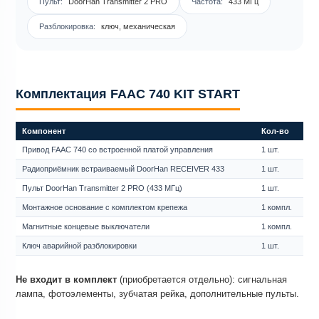
Пульт:
DoorHan Transmitter 2 PRO
Частота:
433 МГц
Разблокировка:
ключ, механическая
Комплектация FAAC 740 KIT START
Компонент
Кол-во
Привод FAAC 740 со встроенной платой управления
1 шт.
Радиоприёмник встраиваемый DoorHan RECEIVER 433
1 шт.
Пульт DoorHan Transmitter 2 PRO (433 МГц)
1 шт.
Монтажное основание с комплектом крепежа
1 компл.
Магнитные концевые выключатели
1 компл.
Ключ аварийной разблокировки
1 шт.
Не входит в комплект
(приобретается отдельно): сигнальная
лампа, фотоэлементы, зубчатая рейка, дополнительные пульты.