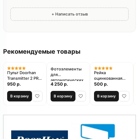
+ Написать отзыв
Рекомендуемые товары
Фотоэлементы
Пульт Doorhan
Рейка
для
Transmitter 2 PRO
оцинкованная
автоматических
для ворот и
950 р.
4 250 р.
стальная
500 р.
ворот FAAC
шлагбаумов
зубчатая
XP20D
ФУРНИТЕХ 8 мм
В корзину
В корзину
В корзину