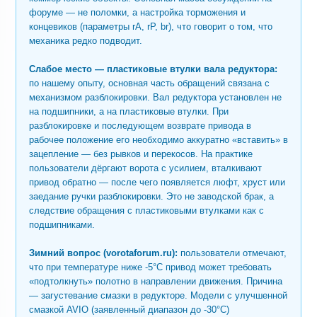
форуме — не поломки, а настройка торможения и
концевиков (параметры rA, rP, br), что говорит о том, что
механика редко подводит.
Слабое место — пластиковые втулки вала редуктора:
по нашему опыту, основная часть обращений связана с
механизмом разблокировки. Вал редуктора установлен не
на подшипники, а на пластиковые втулки. При
разблокировке и последующем возврате привода в
рабочее положение его необходимо аккуратно «вставить» в
зацепление — без рывков и перекосов. На практике
пользователи дёргают ворота с усилием, вталкивают
привод обратно — после чего появляется люфт, хруст или
заедание ручки разблокировки. Это не заводской брак, а
следствие обращения с пластиковыми втулками как с
подшипниками.
Зимний вопрос (vorotaforum.ru):
пользователи отмечают,
что при температуре ниже -5°C привод может требовать
«подтолкнуть» полотно в направлении движения. Причина
— загустевание смазки в редукторе. Модели с улучшенной
смазкой AVIO (заявленный диапазон до -30°C)