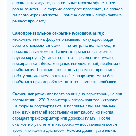
справляются лучше, но в сильные морозы эффект всё
равно заметен. На форуме советуют: проверьте, не попала
ли влага через манжеты — замена смазки и профилактика
решают проблему.
Самопроизвольное открытие (vorotaforum.ru):
несколько тем на форуме описывают ситуацию, когда
ворота открываются сами — на метр, на полный ход, в
произвольный момент. Типичные причины: насекомые
внутри корпуса (улитка на плате — реальный случай),
неисправность блока концевых выключателей, проблема с
приёмником. Решение: отключить приёмник, проверить
работу замыканием контактов 1-7 напрямую. Если без
приёмника привод работает штатно — менять приёмник.
Скачки напряжения:
плата защищена варистором, но при
превышении ~270 В варистор и предохранитель сгорают.
На форуме подтверждают: в половине случаев замена
этих двух деталей восстанавливает работу, но иногда
страдает трансформатор или дорожки платы. После
скачков могут слететь настройки — восстанавливаются
тремя кнопками и дисплеем. Рекомендация: установить