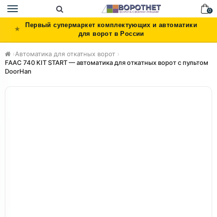
Toggle
0
navigation
Первый супермаркет комплектующих и автоматики
для ворот в России
›
Автоматика для откатных ворот
›
FAAC 740 KIT START — автоматика для откатных ворот с пультом
DoorHan