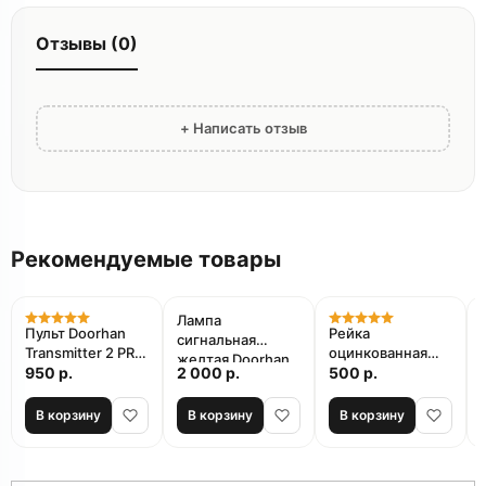
Отзывы (0)
+ Написать отзыв
Рекомендуемые товары
Лампа
Пульт Doorhan
Рейка
сигнальная
Transmitter 2 PRO
оцинкованная
желтая Doorhan
для ворот и
950 р.
2 000 р.
стальная
500 р.
LAMP для ворот и
шлагбаумов
зубчатая
шлагбаумов
ФУРНИТЕХ 8 мм
В корзину
В корзину
В корзину