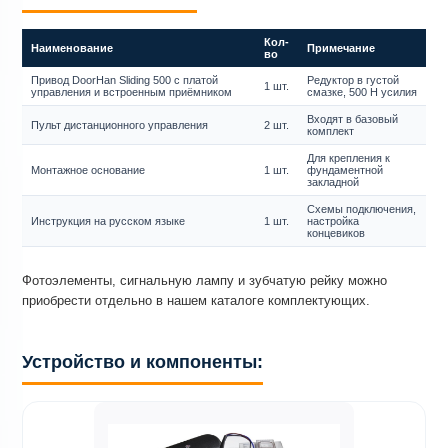
Кол-
Наименование
Примечание
во
Привод DoorHan Sliding 500 с платой
Редуктор в густой
1 шт.
управления и встроенным приёмником
смазке, 500 Н усилия
Входят в базовый
Пульт дистанционного управления
2 шт.
комплект
Для крепления к
Монтажное основание
1 шт.
фундаментной
закладной
Схемы подключения,
Инструкция на русском языке
1 шт.
настройка
концевиков
Фотоэлементы, сигнальную лампу и зубчатую рейку можно
приобрести отдельно в нашем каталоге комплектующих.
Устройство и компоненты: