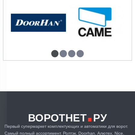
.
ВОРОТНЕТ
РУ
Первый супермаркет комплектующих и автоматики для ворот.
Самый полный ассортимент. Ролтэк, Doorhan, Алютех, Nice,