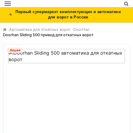
Toggle
navigation
Первый супермаркет комплектующих и автоматики
для ворот в России
›
Автоматика для откатных ворот
›
DoorHan
›
Doorhan Sliding 500 привод для откатных ворот
Акция