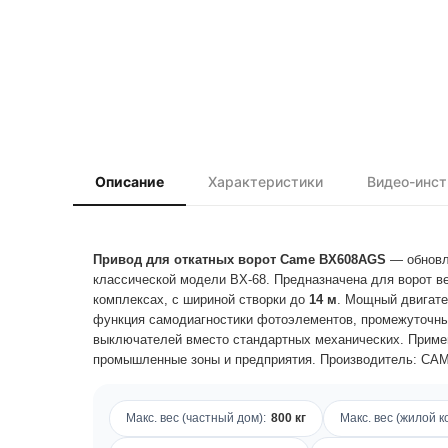
Описание
Характеристики
Видео-инс
Привод для откатных ворот Came BX608AGS
— обновл
классической модели BX-68. Предназначена для ворот 
комплексах, с шириной створки до
14 м
. Мощный двигат
функция самодиагностики фотоэлементов, промежуточны
выключателей вместо стандартных механических. Применя
промышленные зоны и предприятия. Производитель: CAME 
Макс. вес (частный дом):
800 кг
Макс. вес (жилой к