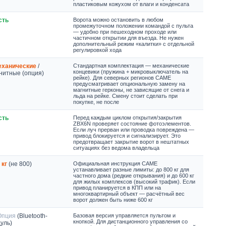
пластиковым кожухом от влаги и конденсата
сть
Ворота можно остановить в любом
промежуточном положении командой с пульта
— удобно при пешеходном проходе или
частичном открытии для въезда. Не нужен
дополнительный режим «калитки» с отдельной
регулировкой хода
еханические
/
Стандартная комплектация — механические
концевики (пружина + микровыключатель на
нитные (опция)
рейке). Для северных регионов CAME
предусматривает опциональную замену на
магнитные герконы, не зависящие от снега и
льда на рейке. Смену стоит сделать при
покупке, не после
сть
Перед каждым циклом открытия/закрытия
ZBX6N проверяет состояние фотоэлементов.
Если луч прерван или проводка повреждена —
привод блокируется и сигнализирует. Это
предотвращает закрытие ворот в нештатных
ситуациях без ведома владельца
 кг
(не 800)
Официальная инструкция CAME
устанавливает разные лимиты: до 800 кг для
частного дома (редкие открывания) и до 600 кг
для жилых комплексов (высокий трафик). Если
привод планируется в КПП или на
многоквартирный объект — расчётный вес
ворот должен быть ниже 600 кг
Опция
(Bluetooth-
Базовая версия управляется пультом и
кнопкой. Для дистанционного управления со
уль)