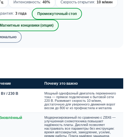
Гц
Интенсивность:
40%
Скорость открытия:
10 м/мин
арантия:
3 года
Промежуточный стоп
Магнитные концевики (опция)
ционально
ачение
Почему это важно
 Вт / 230 В
Мощный однофазный двигатель переменного
тока — прямое подключение к бытовой сети
220 В. Развивает скорость 10 м/мин,
достаточную для уверенного движения ворот
весом до 800 кг из профнастила и металла
Обновлённый
Модернизированный по сравнению с ZBX6 —
улучшенная схемотехника повышает
надёжность платы. Дисплей позволяет
настраивать все параметры без инструкции:
время автозакрытия, замедление, усилие,
режим работы. Плата надёжно защищена