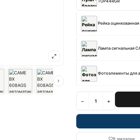
TOP44RGR
Рейка оцинкованная
Лампа сигнальная C
Фотоэлементы для а
−
+
В закладки