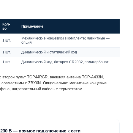
Кол-
Примечание
во
Механические концевики в комплекте; магнитные —
1 шт.
опция
1 шт.
Динамический и статический код
1 шт.
Динамический код, батарея CR2032, поликарбонат
: второй пульт TOP44RGR, внешняя антенна TOP-A433N,
ы совместимы с ZBX6N. Опционально: магнитные концевые
фона, нагревательный кабель с термостатом.
 / 230 В — прямое подключение к сети