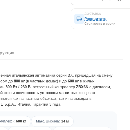
ДОСТАВКА
Рассчитать
Стоимость и сроки
трукция
ённая итальянская автоматика серии BX, пришедшая на смену
весом до
800 кг
(в частных домах) и до
600 кг
в жилых
ель
300 Вт / 230 В
, встроенный контроллер
ZBX6N
с дисплеем,
й стоп и возможность установки магнитных концевых
ется как на частных объектах, так и на въездах в
S.p.A., Италия. Гарантия 3 года.
омплекс):
600 кг
Макс. ширина:
14 м