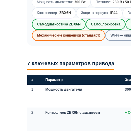
Мощность двигателя:
300 Вт
Питание:
230 В / 50 
Контроллер:
ZBX6N
Защита корпуса:
IP44
Г
Самодиагностика ZBX6N
Самоблокировка
Механические концевики (стандарт)
Wi-Fi — оп
7 ключевых параметров привода
#
Параметр
Зн
1
Мощность двигателя
300
2
Контроллер ZBX6N с дисплеем
+ 