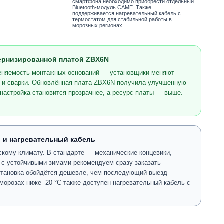
смартфона необходимо приобрести отдельный
Bluetooth-модуль CAME. Также
поддерживается нагревательный кабель с
термостатом для стабильной работы в
морозных регионах
ернизированной платой ZBX6N
меняемость монтажных оснований — установщики меняют
и и сварки. Обновлённая плата ZBX6N получила улучшенную
настройка становится прозрачнее, а ресурс платы — выше.
 и нагревательный кабель
ому климату. В стандарте — механические концевики,
в с устойчивыми зимами рекомендуем сразу заказать
тановка обойдётся дешевле, чем последующий выезд
морозах ниже -20 °C также доступен нагревательный кабель с