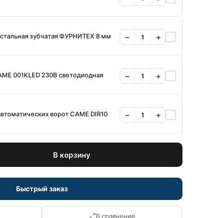
 стальная зубчатая ФУРНИТЕХ 8 мм
−
+
AME 001KLED 230B светодиодная
−
+
втоматических ворот CAME DIR10
−
+
В корзину
Быстрый заказ
В сравнение