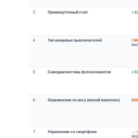
3
Промежуточный стоп
+ Е
4
Тип концевых выключателей
! М
маг
5
Самодиагностика фотоэлементов
+ Е
6
Ограничение по весу (жилой комплекс)
600
7
Управление со смартфона
— 
мод