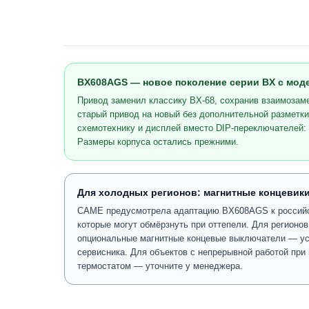
BX608AGS — новое поколение серии BX с мод
Привод заменил классику BX-68, сохранив взаимоза
старый привод на новый без дополнительной разметк
схемотехнику и дисплей вместо DIP-переключателей: 
Размеры корпуса остались прежними.
Для холодных регионов: магнитные концевики
CAME предусмотрела адаптацию BX608AGS к российск
которые могут обмёрзнуть при оттепели. Для регионо
опциональные магнитные концевые выключатели — ус
сервисника. Для объектов с непрерывной работой при 
термостатом — уточните у менеджера.