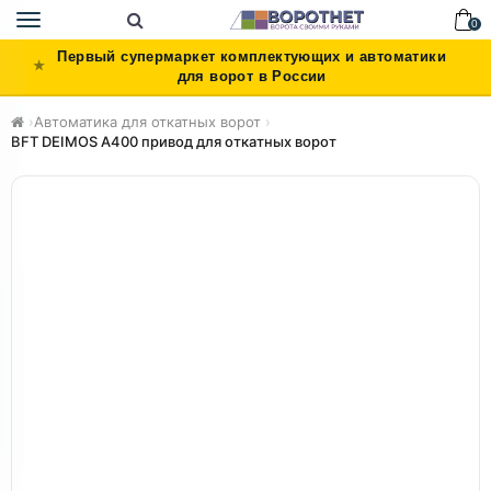
Toggle
0
navigation
Первый супермаркет комплектующих и автоматики
для ворот в России
›
Автоматика для откатных ворот
›
BFT DEIMOS A400 привод для откатных ворот