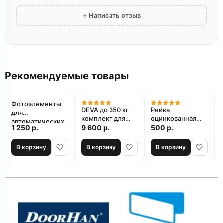
+ Написать отзыв
Рекомендуемые товары
Фотоэлементы
DEVA до 350 кг
Рейка
для
комплект для
оцинкованная
автоматических
1 250 р.
откатных ворот
9 600 р.
стальная
500 р.
ворот AN-
зубчатая
MOTORS APHOTO
ФУРНИТЕХ 8 мм
В корзину
В корзину
В корзину