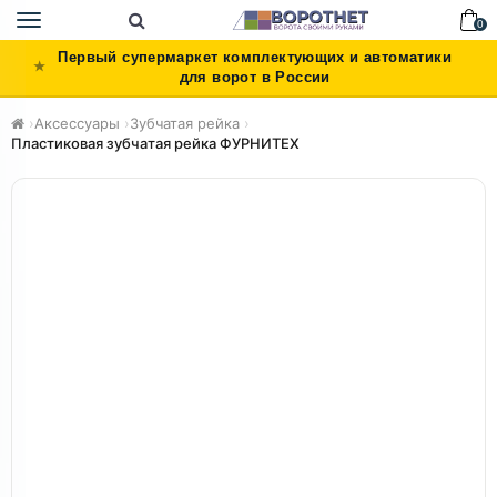
Toggle
0
navigation
Первый супермаркет комплектующих и автоматики
для ворот в России
›
Аксессуары
›
Зубчатая рейка
›
Пластиковая зубчатая рейка ФУРНИТЕХ