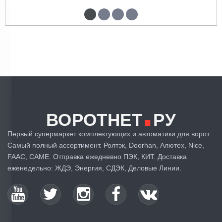
✓ Покупатель
07.10.2024
проверен
.
Работает тихо.
ВОРОТНЕТ
РУ
Первый супермаркет комплектующих и автоматики для ворот.
Самый полный ассортимент. Ролтэк, Doorhan, Алютех, Nice,
1
2
3
4
5
6
7
8
9
FAAC, CAME. Отправка ежедневно ПЭК, КИТ. Доставка
>
>|
еженедельно: ЖДЭ, Энергия, СДЭК, Деловые Линии.