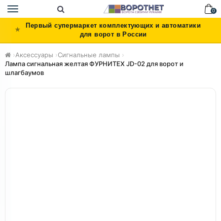
Toggle
0
navigation
Первый супермаркет комплектующих и автоматики
для ворот в России
›
Аксессуары
›
Сигнальные лампы
›
Лампа сигнальная желтая ФУРНИТЕХ JD-02 для ворот и
шлагбаумов