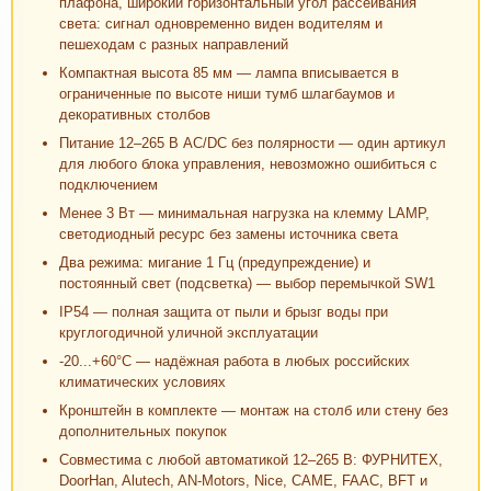
плафона, широкий горизонтальный угол рассеивания
света: сигнал одновременно виден водителям и
пешеходам с разных направлений
Компактная высота 85 мм — лампа вписывается в
ограниченные по высоте ниши тумб шлагбаумов и
декоративных столбов
Питание 12–265 В AC/DC без полярности — один артикул
для любого блока управления, невозможно ошибиться с
подключением
Менее 3 Вт — минимальная нагрузка на клемму LAMP,
светодиодный ресурс без замены источника света
Два режима: мигание 1 Гц (предупреждение) и
постоянный свет (подсветка) — выбор перемычкой SW1
IP54 — полная защита от пыли и брызг воды при
круглогодичной уличной эксплуатации
-20...+60°C — надёжная работа в любых российских
климатических условиях
Кронштейн в комплекте — монтаж на столб или стену без
дополнительных покупок
Совместима с любой автоматикой 12–265 В: ФУРНИТЕХ,
DoorHan, Alutech, AN-Motors, Nice, CAME, FAAC, BFT и