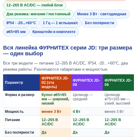
12–265 В AC/DC — любой блок
Два режима: мигание / постоянный
Менее 3 Вт · светодиодная
IP54 · -20...+60°C
1 Гц — 1 вспышка/с
Без полярности
ø65×85 мм
Кронштейн в комплекте
Вся линейка ФУРНИТЕХ серии JD: три размера
— один выбор
Все три модели — питание 12–265 В AC/DC, IP54, -20...+60°C, два
режима работы. Различаются габаритами и мощностью.
ФУРНИТЕХ JD-
ФУРНИТЕХ JD-
ФУРНИТЕХ JD-
Параметр
02 (эта
08
06
модель)
Форма и размер
Купол ø65×85
Цилиндр —
Цилиндр
мм — широкий,
средний
ø75×165 мм —
низкий
узкий, высокий
Мощность
менее 3 Вт
4 Вт
менее 3 Вт
Питание
12–265 В
12–265 В
12–265 В
AC/DC
AC/DC
AC/DC
Без полярности
Да
Да
Да