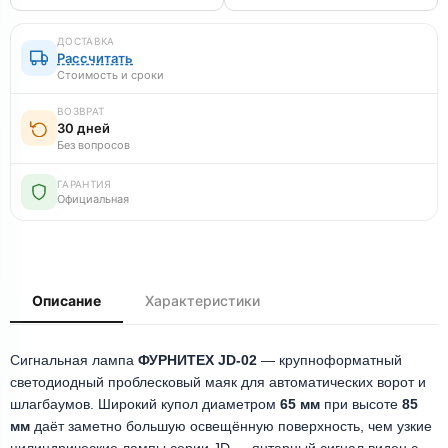
ДОСТАВКА
Рассчитать
Стоимость и сроки
ВОЗВРАТ
30 дней
Без вопросов
ГАРАНТИЯ
Официальная
Описание
Характеристики
Сигнальная лампа
ФУРНИТЕХ JD-02
— крупноформатный
светодиодный проблесковый маяк для автоматических ворот и
шлагбаумов. Широкий купол диаметром
65 мм
при высоте
85
мм
даёт заметно большую освещённую поверхность, чем узкие
цилиндрические лампы серии JD — янтарный сигнал виден с