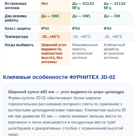
Встроенная
Нет
Да — 433,92
Да — 433,92
антенна
МГц
МГц
Два режима
Да — SW1
Да — SW1
Да — SW
работы
Класс защиты
IP54
IP54
IP54
Температура
-20...+60°C
-20...+60°C
-20...+60°C
Когда выбирать
Широкий угол
Максимальная
Компактный
видимости,
яркость,
диаметр,
компактная
встроенная
встроенная
высота, без
антенна
антенна
антенны
Ключевые особенности ФУРНИТЕХ JD-02
Широкий купол ø65 мм — угол видимости шире цилиндра
Форма купола JD-02 обеспечивает более широкое
горизонтальное рассеивание янтарного света по сравнению с
вытянутыми цилиндрическими лампами. Компактная высота 85
мм при диаметре 65 мм — лампа занимает меньше места по
вертикали и легко вписывается в посадочные места тумб
шлагбаумов и декоративных столбов с ограниченной высотой
ниши.