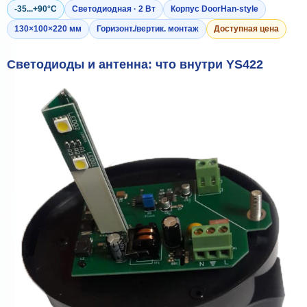
-35...+90°C
Светодиодная · 2 Вт
Корпус DoorHan-style
130×100×220 мм
Горизонт./вертик. монтаж
Доступная цена
Светодиоды и антенна: что внутри YS422