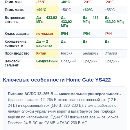
Темп. мин.
-35°C
-40°C
-20°C
-20°C
Темп. макс.
+90°C
+50°C
+60°C
+55°C
Встроенная
Да — 433,92
Да —
Да — 433
Да —
антенна
МГц
433,92
МГц
433,92 МГц
МГц
Класс защиты
не указан
IP54
IP54
IP44
Кронштейн в
Да — 2
Да
Да
Да
комплекте
варианта
Производство
Китай
Россия
Беларусь
Италия
Ценовой
Бюджетный
Средний
Средний
Средний
сегмент
Ключевые особенности Home Gate YS422
Питание AC/DC 12–265 В — максимальная универсальность
Диапазон питания 12–265 В охватывает постоянный ток (12 В,
24 В) и переменный ток (110 В, 220–230 В). Лампа работает с
любым блоком управления ворот и шлагбаумов без подбора
версии по напряжению. Один SKU покрывает всё — от блоков
DoorHan 24 В DC до CAME и FAAC 230 В AC.