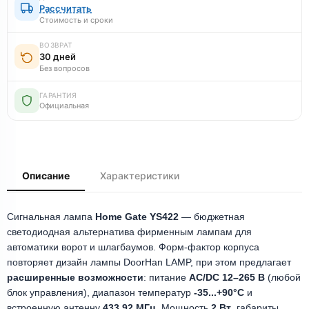
Рассчитать
Стоимость и сроки
ВОЗВРАТ
30 дней
Без вопросов
ГАРАНТИЯ
Официальная
Описание
Характеристики
Сигнальная лампа
Home Gate YS422
— бюджетная
светодиодная альтернатива фирменным лампам для
автоматики ворот и шлагбаумов. Форм-фактор корпуса
повторяет дизайн лампы DoorHan LAMP, при этом предлагает
расширенные возможности
: питание
AC/DC 12–265 В
(любой
блок управления), диапазон температур
-35...+90°C
и
встроенную антенну
433,92 МГц
. Мощность
2 Вт
, габариты