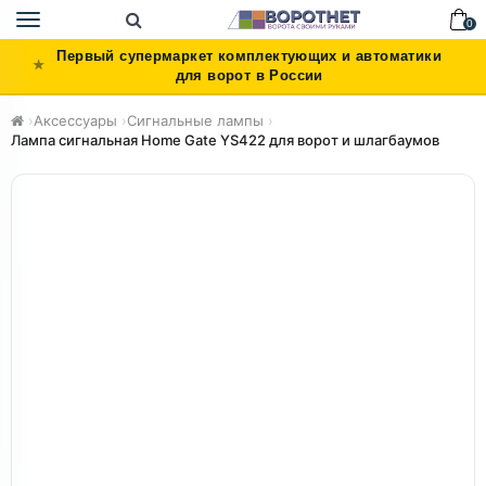
Toggle
0
navigation
Первый супермаркет комплектующих и автоматики
для ворот в России
›
Аксессуары
›
Сигнальные лампы
›
Лампа сигнальная Home Gate YS422 для ворот и шлагбаумов