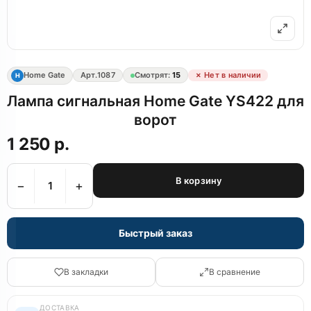
Home Gate
Арт.
1087
Смотрят:
15
✗ Нет в наличии
H
Лампа сигнальная Home Gate YS422 для
ворот
1 250 р.
В корзину
−
+
Быстрый заказ
В закладки
В сравнение
ДОСТАВКА