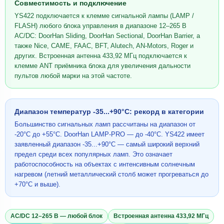
Совместимость и подключение
YS422 подключается к клемме сигнальной лампы (LAMP /
FLASH) любого блока управления в диапазоне 12–265 В
AC/DC: DoorHan Sliding, DoorHan Sectional, DoorHan Barrier, а
также Nice, CAME, FAAC, BFT, Alutech, AN-Motors, Roger и
других. Встроенная антенна 433,92 МГц подключается к
клемме ANT приёмника блока для увеличения дальности
пультов любой марки на этой частоте.
Диапазон температур -35...+90°C: рекорд в категории
Большинство сигнальных ламп рассчитаны на диапазон от
-20°C до +55°C. DoorHan LAMP-PRO — до -40°C. YS422 имеет
заявленный диапазон -35...+90°C — самый широкий верхний
предел среди всех популярных ламп. Это означает
работоспособность на объектах с интенсивным солнечным
нагревом (летний металлический столб может прогреваться до
+70°C и выше).
AC/DC 12–265 В — любой блок
Встроенная антенна 433,92 МГц