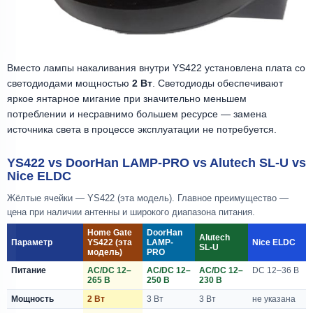
Вместо лампы накаливания внутри YS422 установлена плата со
светодиодами мощностью
2 Вт
. Светодиоды обеспечивают
яркое янтарное мигание при значительно меньшем
потреблении и несравнимо большем ресурсе — замена
источника света в процессе эксплуатации не потребуется.
YS422 vs DoorHan LAMP-PRO vs Alutech SL-U vs
Nice ELDC
Жёлтые ячейки — YS422 (эта модель). Главное преимущество —
цена при наличии антенны и широкого диапазона питания.
Home Gate
DoorHan
Alutech
Параметр
YS422 (эта
LAMP-
Nice ELDC
SL-U
модель)
PRO
Питание
AC/DC 12–
AC/DC 12–
AC/DC 12–
DC 12–36 В
265 В
250 В
230 В
Мощность
2 Вт
3 Вт
3 Вт
не указана