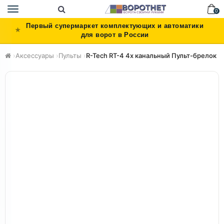
Toggle
0
navigation
Первый супермаркет комплектующих и автоматики
для ворот в России
›
Аксессуары
›
Пульты
›
R-Tech RT-4 4х канальный Пульт-брелок