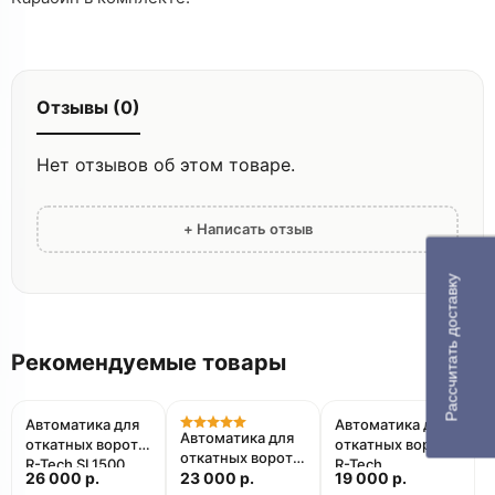
Отзывы (0)
Нет отзывов об этом товаре.
+ Написать отзыв
Рассчитать доставку
Рекомендуемые товары
Автоматика для
Автоматика для
Автоматика для
откатных ворот
откатных ворот
откатных ворот
R-Tech SL1500
R-Tech
26 000 р.
R-Tech
23 000 р.
19 000 р.
SL600AC.М