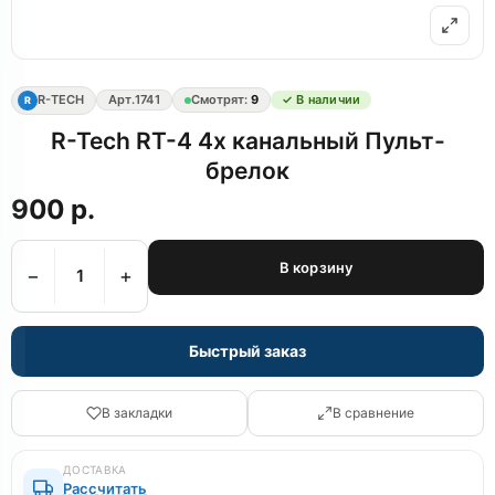
R-TECH
Арт.
1741
Смотрят:
9
✓ В наличии
R
R-Tech RT-4 4х канальный Пульт-
брелок
900 р.
В корзину
−
+
Быстрый заказ
В закладки
В сравнение
ДОСТАВКА
Рассчитать