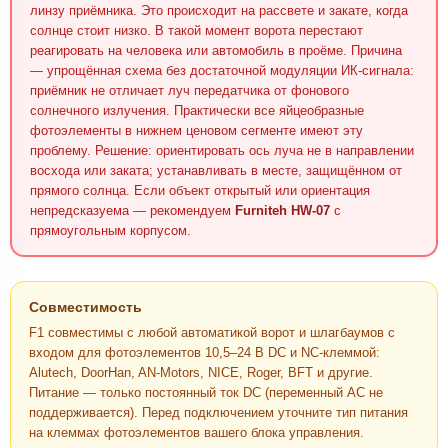
линзу приёмника. Это происходит на рассвете и закате, когда
солнце стоит низко. В такой момент ворота перестают
реагировать на человека или автомобиль в проёме. Причина
— упрощённая схема без достаточной модуляции ИК-сигнала:
приёмник не отличает луч передатчика от фонового
солнечного излучения. Практически все яйцеобразные
фотоэлементы в нижнем ценовом сегменте имеют эту
проблему. Решение: ориентировать ось луча не в направлении
восхода или заката; устанавливать в месте, защищённом от
прямого солнца. Если объект открытый или ориентация
непредсказуема — рекомендуем
Furniteh HW-07
с
прямоугольным корпусом.
Совместимость
F1 совместимы с любой автоматикой ворот и шлагбаумов с
входом для фотоэлементов 10,5–24 В DC и NC-клеммой:
Alutech, DoorHan, AN-Motors, NICE, Roger, BFT и другие.
Питание — только постоянный ток DC (переменный AC не
поддерживается). Перед подключением уточните тип питания
на клеммах фотоэлементов вашего блока управления.