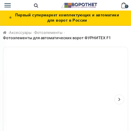
Toggle
0
navigation
Первый супермаркет комплектующих и автоматики
для ворот в России
›
Аксессуары
›
Фотоэлементы
›
Фотоэлементы для автоматических ворот ФУРНИТЕХ F1