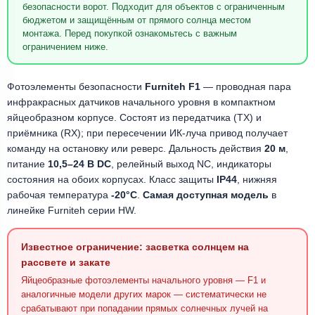
безопасности ворот. Подходит для объектов с ограниченным
бюджетом и защищённым от прямого солнца местом
монтажа. Перед покупкой ознакомьтесь с важным
ограничением ниже.
Фотоэлементы безопасности
Furniteh F1
— проводная пара
инфракрасных датчиков начального уровня в компактном
яйцеобразном корпусе. Состоят из передатчика (TX) и
приёмника (RX); при пересечении ИК-луча привод получает
команду на остановку или реверс. Дальность действия
20 м
,
питание
10,5–24 В DC
, релейный выход NC, индикаторы
состояния на обоих корпусах. Класс защиты
IP44
, нижняя
рабочая температура
-20°C
.
Самая доступная модель
в
линейке Furniteh серии HW.
Известное ограничение: засветка солнцем на
рассвете и закате
Яйцеобразные фотоэлементы начального уровня — F1 и
аналогичные модели других марок — систематически не
срабатывают при попадании прямых солнечных лучей на